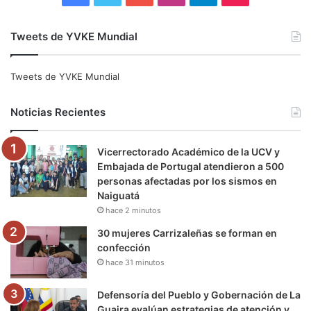
a
w
o
n
e
i
Tweets de YVKE Mundial
c
i
u
s
l
k
e
t
T
t
e
T
Tweets de YVKE Mundial
b
t
u
a
g
o
Noticias Recientes
o
e
b
g
r
k
Vicerrectorado Académico de la UCV y
o
r
e
r
a
Embajada de Portugal atendieron a 500
personas afectadas por los sismos en
k
a
m
Naiguatá
hace 2 minutos
m
30 mujeres Carrizaleñas se forman en
confección
hace 31 minutos
Defensoría del Pueblo y Gobernación de La
Guaira evalúan estrategias de atención y