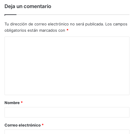
Deja un comentario
Tu dirección de correo electrónico no será publicada.
Los campos
obligatorios están marcados con
*
C
o
m
e
n
t
a
Nombre
*
r
i
o
Correo electrónico
*
*