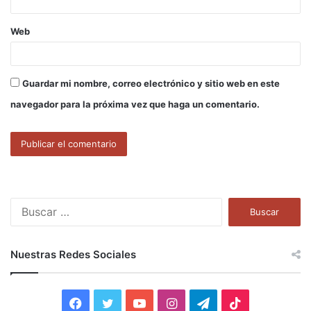
Web
Guardar mi nombre, correo electrónico y sitio web en este
navegador para la próxima vez que haga un comentario.
B
u
s
c
Nuestras Redes Sociales
a
r
:
F
T
Y
I
T
T