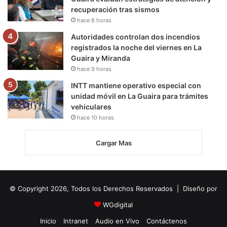
recuperación tras sismos
hace 8 horas
Autoridades controlan dos incendios
registrados la noche del viernes en La
Guaira y Miranda
hace 9 horas
INTT mantiene operativo especial con
unidad móvil en La Guaira para trámites
vehiculares
hace 10 horas
Cargar Mas
© Copyright 2026, Todos los Derechos Reservados | Diseño por
WGdigital
Inicio
Intranet
Audio en Vivo
Contáctenos