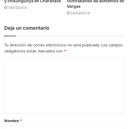
y chikungunya en Charallave
contrabando de alimentos en
Vargas
19/09/2014
24/09/2014
Deja un comentario
Tu dirección de correo electrónico no será publicada.
Los campos
obligatorios están marcados con
*
C
o
m
e
n
t
a
Nombre
*
r