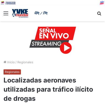
Menu
B
Inicio
/
Regionales
Regionales
Localizadas aeronaves
utilizadas para tráfico ilícito
de drogas