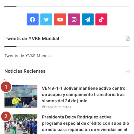
a
r
:
F
T
Y
I
T
T
a
w
o
n
e
i
Tweets de YVKE Mundial
c
i
u
s
l
k
e
t
T
t
e
T
Tweets de YVKE Mundial
b
t
u
a
g
o
Noticias Recientes
o
e
b
g
r
k
VEN 9-1-1 Bolívar mantiene activo centro
o
r
e
r
a
de acopio y campamento transitorio tras
sismos del 24 de junio
k
a
m
hace 27 minutos
m
Presidenta Delcy Rodríguez activa
programa especial de crédito con subsidio
directo para reparación de viviendas en el