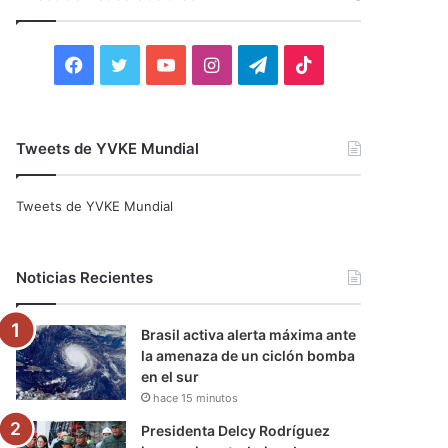
r
:
F
T
Y
I
T
T
a
w
o
n
e
i
c
i
u
s
l
k
Tweets de YVKE Mundial
e
t
T
t
e
T
Tweets de YVKE Mundial
b
t
u
a
g
o
o
e
b
g
r
k
Noticias Recientes
o
r
e
r
a
Brasil activa alerta máxima ante
k
a
m
la amenaza de un ciclón bomba
en el sur
m
hace 15 minutos
Presidenta Delcy Rodríguez