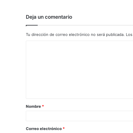
Deja un comentario
Tu dirección de correo electrónico no será publicada.
Los
C
o
m
e
n
t
a
Nombre
*
r
i
o
Correo electrónico
*