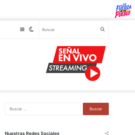
Sidebar
Switch
Buscar
skin
B
u
s
c
a
Nuestras Redes Sociales