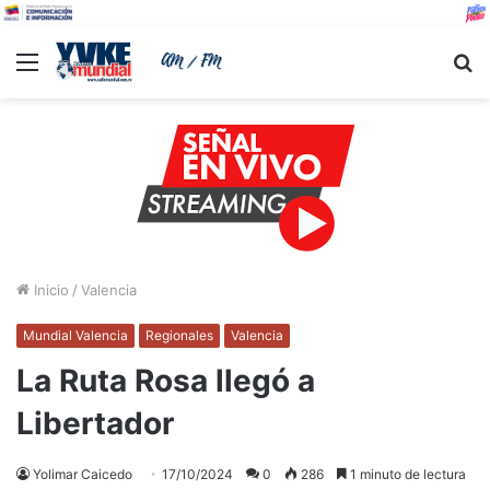
Menu
B
Inicio
/
Valencia
Mundial Valencia
Regionales
Valencia
La Ruta Rosa llegó a
Libertador
Yolimar Caicedo
17/10/2024
0
286
1 minuto de lectura