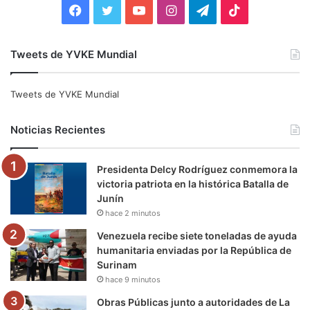
F
T
Y
I
T
T
a
w
o
n
e
i
Tweets de YVKE Mundial
c
i
u
s
l
k
e
t
T
t
e
T
Tweets de YVKE Mundial
b
t
u
a
g
o
Noticias Recientes
o
e
b
g
r
k
Presidenta Delcy Rodríguez conmemora la
o
r
e
r
a
victoria patriota en la histórica Batalla de
Junín
k
a
m
hace 2 minutos
m
Venezuela recibe siete toneladas de ayuda
humanitaria enviadas por la República de
Surinam
hace 9 minutos
Obras Públicas junto a autoridades de La