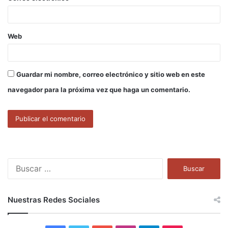
*
Web
Guardar mi nombre, correo electrónico y sitio web en este
navegador para la próxima vez que haga un comentario.
B
u
s
c
Nuestras Redes Sociales
a
r
: