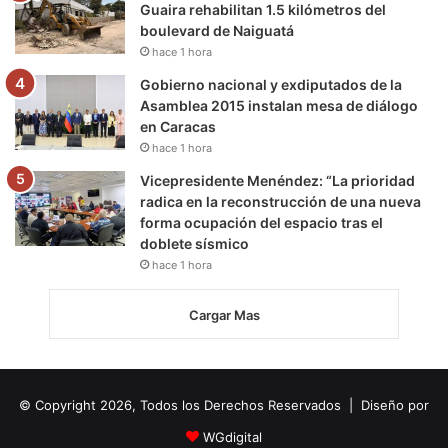
Guaira rehabilitan 1.5 kilómetros del
boulevard de Naiguatá
hace 1 hora
Gobierno nacional y exdiputados de la
Asamblea 2015 instalan mesa de diálogo
en Caracas
hace 1 hora
Vicepresidente Menéndez: “La prioridad
radica en la reconstrucción de una nueva
forma ocupación del espacio tras el
doblete sísmico
hace 1 hora
Cargar Mas
© Copyright 2026, Todos los Derechos Reservados | Diseño por
WGdigital