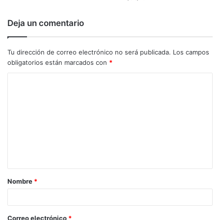
Deja un comentario
Tu dirección de correo electrónico no será publicada.
Los campos
obligatorios están marcados con
*
C
o
m
e
n
t
a
Nombre
*
r
i
o
Correo electrónico
*