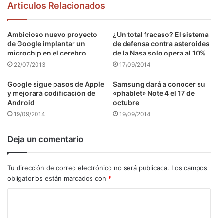
Articulos Relacionados
Ambicioso nuevo proyecto
¿Un total fracaso? El sistema
de Google implantar un
de defensa contra asteroides
microchip en el cerebro
de la Nasa solo opera al 10%
22/07/2013
17/09/2014
Google sigue pasos de Apple
Samsung dará a conocer su
y mejorará codificación de
«phablet» Note 4 el 17 de
Android
octubre
19/09/2014
19/09/2014
Deja un comentario
Tu dirección de correo electrónico no será publicada.
Los campos
obligatorios están marcados con
*
C
o