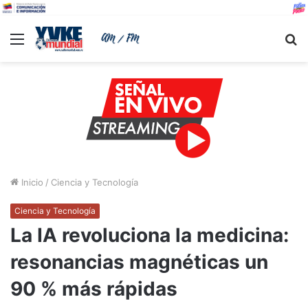
Menu
B
Inicio
/
Ciencia y Tecnología
Ciencia y Tecnología
La IA revoluciona la medicina:
resonancias magnéticas un
90 % más rápidas