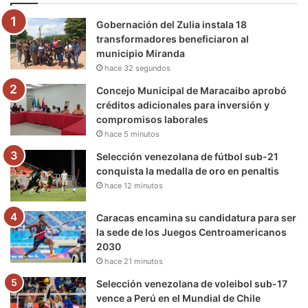
o
e
b
g
r
k
Gobernación del Zulia instala 18
o
r
e
r
a
transformadores beneficiaron al
municipio Miranda
k
a
m
hace 32 segundos
m
Concejo Municipal de Maracaibo aprobó
créditos adicionales para inversión y
compromisos laborales
hace 5 minutos
Selección venezolana de fútbol sub-21
conquista la medalla de oro en penaltis
hace 12 minutos
Caracas encamina su candidatura para ser
la sede de los Juegos Centroamericanos
2030
hace 21 minutos
Selección venezolana de voleibol sub-17
vence a Perú en el Mundial de Chile