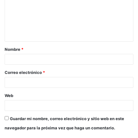
m
e
n
t
a
Nombre
*
r
i
o
Correo electrónico
*
*
Web
Guardar mi nombre, correo electrónico y sitio web en este
navegador para la próxima vez que haga un comentario.