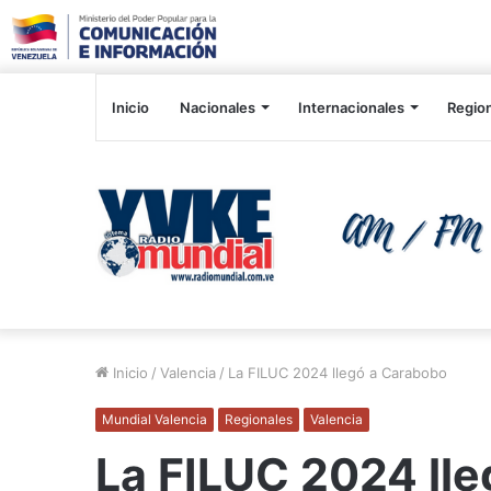
Inicio
Nacionales
Internacionales
Regio
Inicio
/
Valencia
/
La FILUC 2024 llegó a Carabobo
Mundial Valencia
Regionales
Valencia
La FILUC 2024 ll