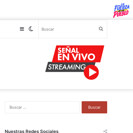
Sidebar
Switch
Buscar
skin
B
u
s
c
a
Nuestras Redes Sociales