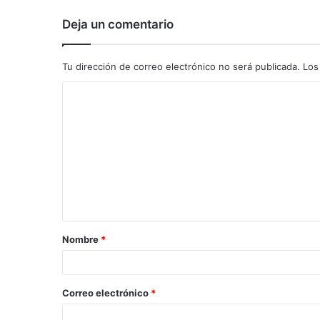
Deja un comentario
Tu dirección de correo electrónico no será publicada.
Los
C
o
m
e
n
t
a
Nombre
*
r
i
o
Correo electrónico
*
*