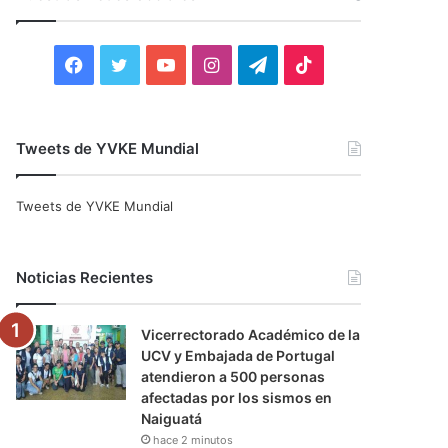
r
:
F
T
Y
I
T
T
a
w
o
n
e
i
c
i
u
s
l
k
Tweets de YVKE Mundial
e
t
T
t
e
T
Tweets de YVKE Mundial
b
t
u
a
g
o
o
e
b
g
r
k
Noticias Recientes
o
r
e
r
a
Vicerrectorado Académico de la
k
a
m
UCV y Embajada de Portugal
atendieron a 500 personas
m
afectadas por los sismos en
Naiguatá
hace 2 minutos