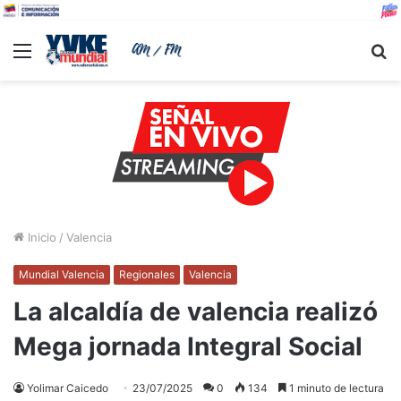
Menu
B
Inicio
/
Valencia
Mundial Valencia
Regionales
Valencia
La alcaldía de valencia realizó
Mega jornada Integral Social
Yolimar Caicedo
23/07/2025
0
134
1 minuto de lectura