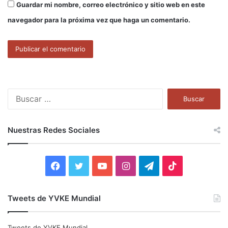
Guardar mi nombre, correo electrónico y sitio web en este
navegador para la próxima vez que haga un comentario.
B
u
s
c
Nuestras Redes Sociales
a
r
:
F
T
Y
I
T
T
a
w
o
n
e
i
Tweets de YVKE Mundial
c
i
u
s
l
k
e
t
T
t
e
T
Tweets de YVKE Mundial