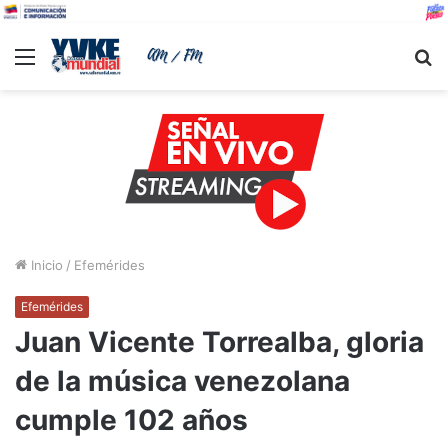
Menu
B
Inicio
/
Efemérides
Efemérides
Juan Vicente Torrealba, gloria
de la música venezolana
cumple 102 años