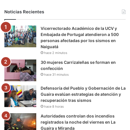
b
t
u
a
g
o
Noticias Recientes
o
e
b
g
r
k
Vicerrectorado Académico de la UCV y
o
r
e
r
a
Embajada de Portugal atendieron a 500
personas afectadas por los sismos en
k
a
m
Naiguatá
hace 2 minutos
m
30 mujeres Carrizaleñas se forman en
confección
hace 31 minutos
Defensoría del Pueblo y Gobernación de La
Guaira evalúan estrategias de atención y
recuperación tras sismos
hace 8 horas
Autoridades controlan dos incendios
registrados la noche del viernes en La
Guaira y Miranda