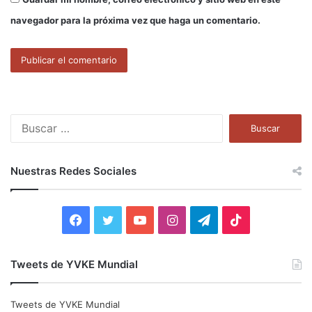
navegador para la próxima vez que haga un comentario.
B
u
s
c
Nuestras Redes Sociales
a
r
:
F
T
Y
I
T
T
a
w
o
n
e
i
Tweets de YVKE Mundial
c
i
u
s
l
k
e
t
T
t
e
T
Tweets de YVKE Mundial