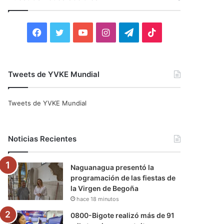
r
:
F
T
Y
I
T
T
a
w
o
n
e
i
c
i
u
s
l
k
Tweets de YVKE Mundial
e
t
T
t
e
T
Tweets de YVKE Mundial
b
t
u
a
g
o
o
e
b
g
r
k
Noticias Recientes
o
r
e
r
a
Naguanagua presentó la
k
a
m
programación de las fiestas de
la Virgen de Begoña
m
hace 18 minutos
0800-Bigote realizó más de 91