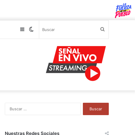
Sidebar
Switch
Buscar
skin
B
u
s
c
a
Nuestras Redes Sociales