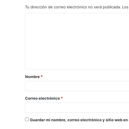
Tu dirección de correo electrónico no será publicada.
Los
C
o
m
e
n
t
a
Nombre
*
r
i
o
Correo electrónico
*
*
Guardar mi nombre, correo electrónico y sitio web en