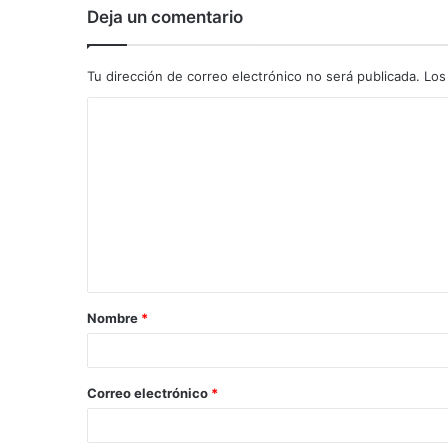
Deja un comentario
Tu dirección de correo electrónico no será publicada.
Los
C
o
m
e
n
t
a
Nombre
*
r
i
o
Correo electrónico
*
*