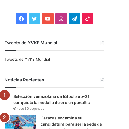
r
:
F
T
Y
I
T
T
a
w
o
n
e
i
c
i
u
s
l
k
Tweets de YVKE Mundial
e
t
T
t
e
T
Tweets de YVKE Mundial
b
t
u
a
g
o
o
e
b
g
r
k
Noticias Recientes
o
r
e
r
a
Selección venezolana de fútbol sub-21
k
a
m
conquista la medalla de oro en penaltis
hace 50 segundos
m
Caracas encamina su
candidatura para ser la sede de