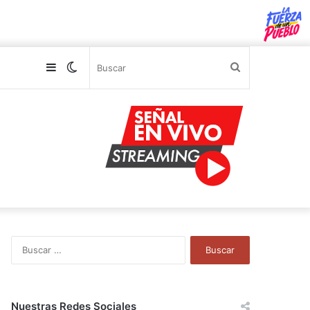
Sidebar
Switch
Buscar
skin
B
u
s
c
a
Nuestras Redes Sociales