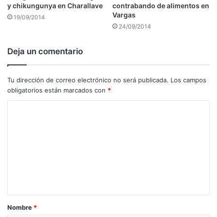
y chikungunya en Charallave
contrabando de alimentos en
Vargas
19/09/2014
24/09/2014
Deja un comentario
Tu dirección de correo electrónico no será publicada.
Los campos
obligatorios están marcados con
*
C
o
m
e
n
t
a
Nombre
*
r