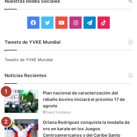
Nuestras Redes Sociales
a
r
:
F
T
Y
I
T
T
a
w
o
n
e
i
Tweets de YVKE Mundial
c
i
u
s
l
k
e
t
T
t
e
T
Tweets de YVKE Mundial
b
t
u
a
g
o
Noticias Recientes
o
e
b
g
r
k
Plan nacional de caracterización del
o
r
e
r
a
rebaño bovino iniciará el próximo 17 de
agosto
k
a
m
hace 3 minutos
m
Oriana Rodríguez conquista la medalla de
oro en karate en los Juegos
Centroamericanos y del Caribe Santo