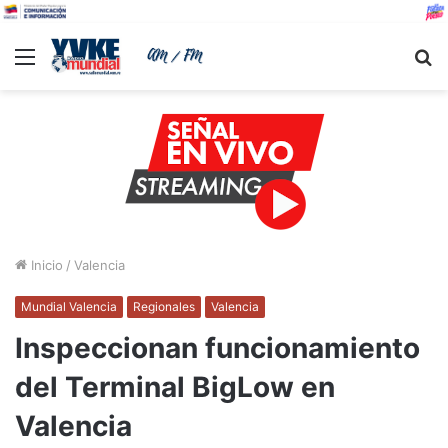
Menu
B
Inicio
/
Valencia
Mundial Valencia
Regionales
Valencia
Inspeccionan funcionamiento
del Terminal BigLow en
Valencia