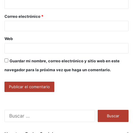
i
o
Correo electrónico
*
*
Web
Guardar mi nombre, correo electrónico y sitio web en este
navegador para la próxima vez que haga un comentario.
B
u
s
c