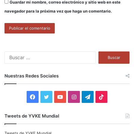
Guardar mi nombre, correo electrónico y sitio web en este
navegador para la próxima vez que haga un comentario.
B
u
s
c
Nuestras Redes Sociales
a
r
:
F
T
Y
I
T
T
a
w
o
n
e
i
Tweets de YVKE Mundial
c
i
u
s
l
k
e
t
T
t
e
T
Tweets de YVKE Mundial