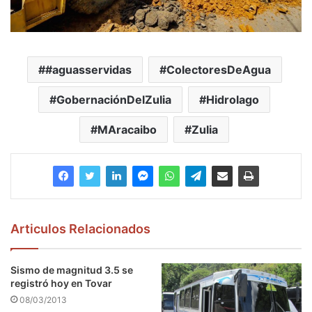
#aguasservidas
ColectoresDeAgua
GobernaciónDelZulia
Hidrolago
MAracaibo
Zulia
Articulos Relacionados
Sismo de magnitud 3.5 se
registró hoy en Tovar
08/03/2013