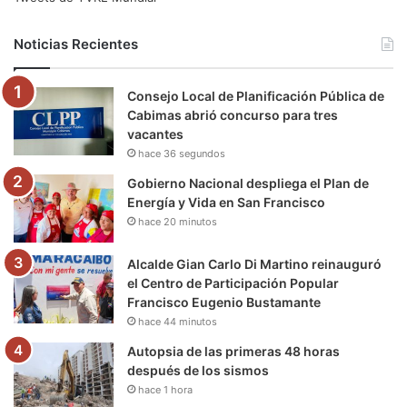
b
t
u
a
g
o
Noticias Recientes
o
e
b
g
r
k
Consejo Local de Planificación Pública de
o
r
e
r
a
Cabimas abrió concurso para tres
vacantes
k
a
m
hace 36 segundos
m
Gobierno Nacional despliega el Plan de
Energía y Vida en San Francisco
hace 20 minutos
Alcalde Gian Carlo Di Martino reinauguró
el Centro de Participación Popular
Francisco Eugenio Bustamante
hace 44 minutos
Autopsia de las primeras 48 horas
después de los sismos
hace 1 hora