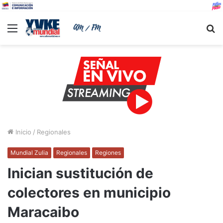
Menu
B
Inicio
/
Regionales
Mundial Zulia
Regionales
Regiones
Inician sustitución de
colectores en municipio
Maracaibo