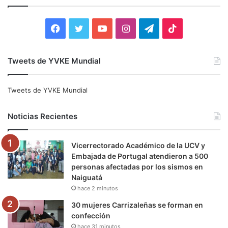
r
:
F
T
Y
I
T
T
a
w
o
n
e
i
Tweets de YVKE Mundial
c
i
u
s
l
k
e
t
T
t
e
T
Tweets de YVKE Mundial
b
t
u
a
g
o
Noticias Recientes
o
e
b
g
r
k
Vicerrectorado Académico de la UCV y
o
r
e
r
a
Embajada de Portugal atendieron a 500
personas afectadas por los sismos en
k
a
m
Naiguatá
hace 2 minutos
m
30 mujeres Carrizaleñas se forman en
confección
hace 31 minutos