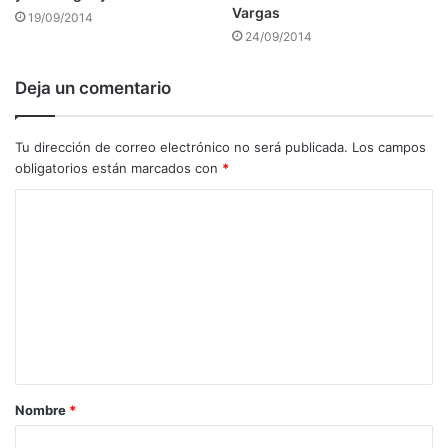
Vargas
19/09/2014
24/09/2014
Deja un comentario
Tu dirección de correo electrónico no será publicada.
Los campos
obligatorios están marcados con
*
C
o
m
e
n
t
a
Nombre
*
r
i