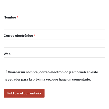
t
a
Nombre
*
r
i
o
Correo electrónico
*
*
Web
Guardar mi nombre, correo electrónico y sitio web en este
navegador para la próxima vez que haga un comentario.