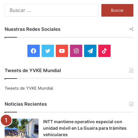
B
u
s
c
Nuestras Redes Sociales
a
r
:
F
T
Y
I
T
T
a
w
o
n
e
i
Tweets de YVKE Mundial
c
i
u
s
l
k
e
t
T
t
e
T
Tweets de YVKE Mundial
b
t
u
a
g
o
Noticias Recientes
o
e
b
g
r
k
INTT mantiene operativo especial con
o
r
e
r
a
unidad móvil en La Guaira para trámites
vehiculares
k
a
m