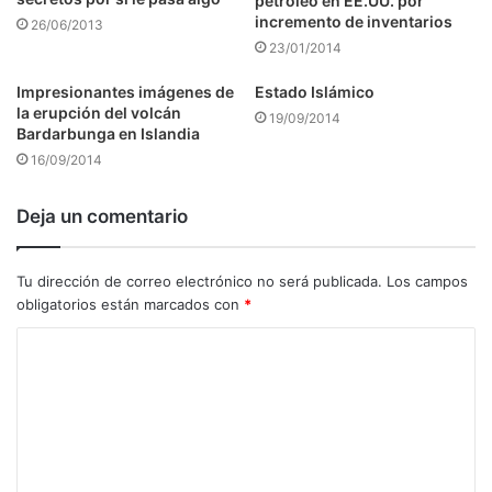
petróleo en EE.UU. por
incremento de inventarios
26/06/2013
23/01/2014
Impresionantes imágenes de
Estado Islámico
la erupción del volcán
19/09/2014
Bardarbunga en Islandia
16/09/2014
Deja un comentario
Tu dirección de correo electrónico no será publicada.
Los campos
obligatorios están marcados con
*
C
o
m
e
n