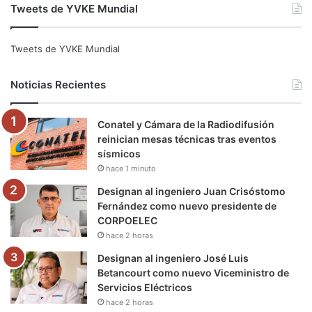
Tweets de YVKE Mundial
c
i
u
s
l
k
e
t
T
t
e
T
Tweets de YVKE Mundial
b
t
u
a
g
o
Noticias Recientes
o
e
b
g
r
k
Conatel y Cámara de la Radiodifusión
o
r
e
r
a
reinician mesas técnicas tras eventos
sísmicos
k
a
m
hace 1 minuto
m
Designan al ingeniero Juan Crisóstomo
Fernández como nuevo presidente de
CORPOELEC
hace 2 horas
Designan al ingeniero José Luis
Betancourt como nuevo Viceministro de
Servicios Eléctricos
hace 2 horas