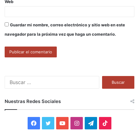
Web
Guardar mi nombre, correo electrónico y sitio web en este
navegador para la próxima vez que haga un comentario.
B
u
s
c
Nuestras Redes Sociales
a
r
:
F
T
Y
I
T
T
a
w
o
n
e
i