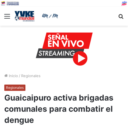
Menu
B
Inicio
/
Regionales
Regionales
Guaicaipuro activa brigadas
comunales para combatir el
dengue