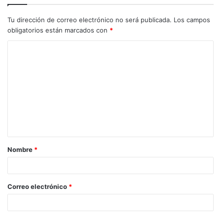
Tu dirección de correo electrónico no será publicada.
Los campos
obligatorios están marcados con
*
C
o
m
e
n
t
a
Nombre
*
r
i
o
Correo electrónico
*
*