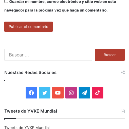
Guardar mi nombre, correo electrónico y sitio web en este
navegador para la próxima vez que haga un comentario.
B
u
s
c
Nuestras Redes Sociales
a
r
:
F
T
Y
I
T
T
a
w
o
n
e
i
Tweets de YVKE Mundial
c
i
u
s
l
k
e
t
T
t
e
T
Tweets de YVKE Mundial