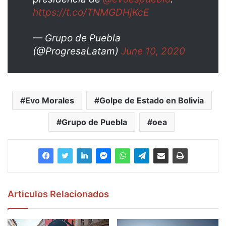
https://t.co/TNMGDHjKcE
— Grupo de Puebla
(@ProgresaLatam)
June 10, 2020
Evo Morales
Golpe de Estado en Bolivia
Grupo de Puebla
oea
Articulos Relacionados