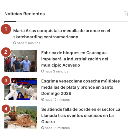
b
t
u
a
g
o
Noticias Recientes
o
e
b
g
r
k
María Arias conquista la medalla de bronce en el
o
r
e
r
a
skateboarding centroamericano
hace 2 minutos
k
a
m
Fábrica de bloques en Caucagua
m
impulsará la industrialización del
municipio Acevedo
hace 3 minutos
Esgrima venezolana cosecha múltiples
medallas de plata y bronce en Santo
Domingo 2026
hace 12 minutos
Se atiende falla de borde en el sector La
Llanada tras eventos sísmicos en La
Guaira
hace 16 minutos