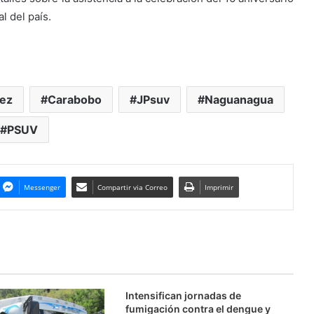
l del país.
ez
Carabobo
JPsuv
Naguanagua
PSUV
Messenger
Compartir via Correo
Imprimir
Intensifican jornadas de
fumigación contra el dengue y