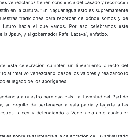
enes venezolanos tienen conciencia del pasado y reconocen
están en la cultura. “En Naguanagua esto es supremamente
nuestras tradiciones para recordar de dónde somos y de
l futuro hacia el que vamos. Por eso celebramos este
e la Jpsuv, y al gobernador Rafel Lacava”, enfatizó.
te esta celebración cumplen un lineamiento directo del
r lo afirmativo venezolano, desde los valores y realzando lo
do el legado de los aborígenes.
pendencia a nuestro hermoso país, la Juventud del Partido
, su orgullo de pertenecer a esta patria y legarle a las
estras raíces y defendiendo a Venezuela ante cualquier
alles sobre la asistencia a la celebración del 16 aniversario