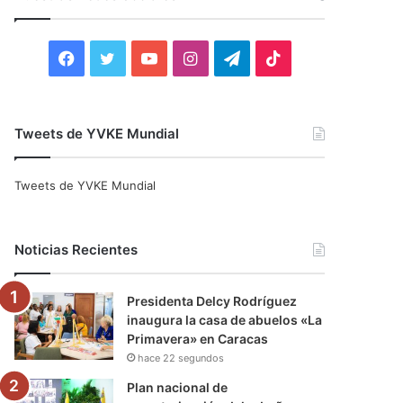
r
:
F
T
Y
I
T
T
a
w
o
n
e
i
c
i
u
s
l
k
Tweets de YVKE Mundial
e
t
T
t
e
T
Tweets de YVKE Mundial
b
t
u
a
g
o
o
e
b
g
r
k
Noticias Recientes
o
r
e
r
a
Presidenta Delcy Rodríguez
k
a
m
inaugura la casa de abuelos «La
Primavera» en Caracas
m
hace 22 segundos
Plan nacional de