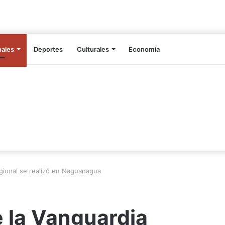
nales
Deportes
Culturales
Economía
gional se realizó en Naguanagua
 la Vanguardia