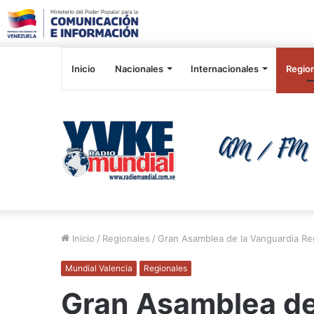
Inicio
Nacionales
Internacionales
Regio
Inicio
/
Regionales
/
Gran Asamblea de la Vanguardia Re
Mundial Valencia
Regionales
Gran Asamblea de