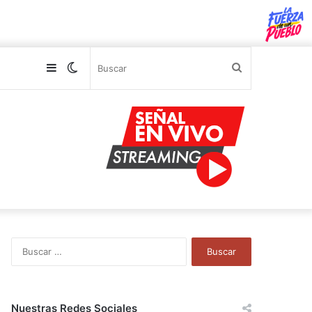
Sidebar
Switch
Buscar
skin
B
u
s
c
a
Nuestras Redes Sociales