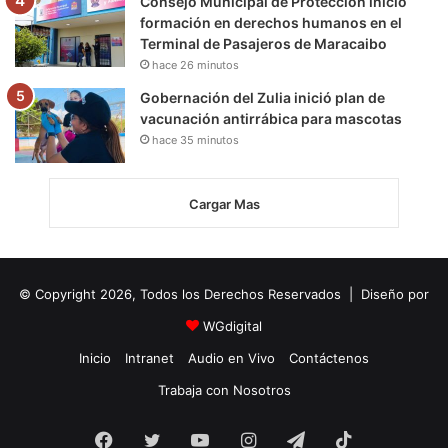
Consejo Municipal de Protección inició
formación en derechos humanos en el
Terminal de Pasajeros de Maracaibo
hace 26 minutos
Gobernación del Zulia inició plan de
vacunación antirrábica para mascotas
hace 35 minutos
Cargar Mas
© Copyright 2026, Todos los Derechos Reservados | Diseño por
WGdigital
Inicio
Intranet
Audio en Vivo
Contáctenos
Trabaja con Nosotros
Facebook
Twitter
YouTube
Instagram
Telegram
TikTok