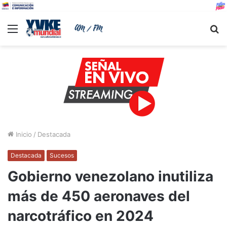
Menu
B
Inicio
/
Destacada
Destacada
Sucesos
Gobierno venezolano inutiliza
más de 450 aeronaves del
narcotráfico en 2024