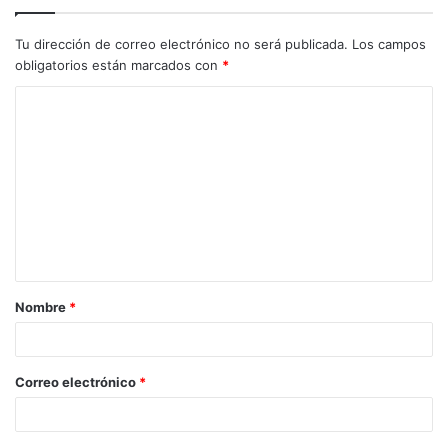
Tu dirección de correo electrónico no será publicada.
Los campos
obligatorios están marcados con
*
C
o
m
e
n
t
a
Nombre
*
r
i
o
Correo electrónico
*
*