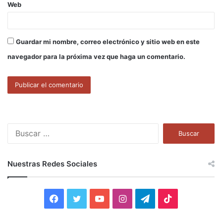
Web
Guardar mi nombre, correo electrónico y sitio web en este
navegador para la próxima vez que haga un comentario.
B
u
s
c
Nuestras Redes Sociales
a
r
:
F
T
Y
I
T
T
a
w
o
n
e
i