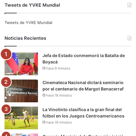
Tweets de YVKE Mundial
c
i
u
s
l
k
e
t
T
t
e
T
Tweets de YVKE Mundial
b
t
u
a
g
o
Noticias Recientes
o
e
b
g
r
k
Jefa de Estado conmemoró la Batalla de
o
r
e
r
a
Boyacá
hace 9 minutos
k
a
m
m
Cinemateca Nacional dictará seminario
por el centenario de Margot Benacerraf
hace 18 minutos
La Vinotinto clasifica a la gran final del
fútbol en los Juegos Centroamericanos
hace 19 minutos