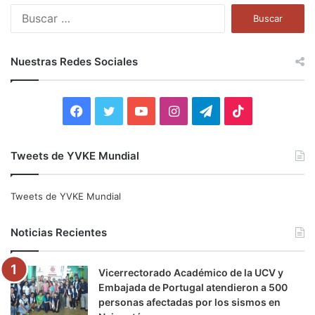
B
u
s
c
Nuestras Redes Sociales
a
r
:
F
T
Y
I
T
T
a
w
o
n
e
i
Tweets de YVKE Mundial
c
i
u
s
l
k
e
t
T
t
e
T
Tweets de YVKE Mundial
b
t
u
a
g
o
Noticias Recientes
o
e
b
g
r
k
Vicerrectorado Académico de la UCV y
o
r
e
r
a
Embajada de Portugal atendieron a 500
personas afectadas por los sismos en
k
a
m