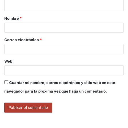
t
a
Nombre
*
r
i
o
Correo electrónico
*
*
Web
Guardar mi nombre, correo electrónico y sitio web en este
navegador para la próxima vez que haga un comentario.