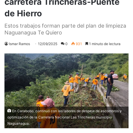
carretera Trincheras-Puente
de Hierro
Estos trabajos forman parte del plan de limpieza
Naguanagua Te Quiero
Ismar Ramos
12/09/2025
0
931
1 minuto de lectura
En Carabobo, continuó con las labores de despeje de escombros y
optimización de la Carretera Nacional Las Trincheras municipio
Naguanagua.