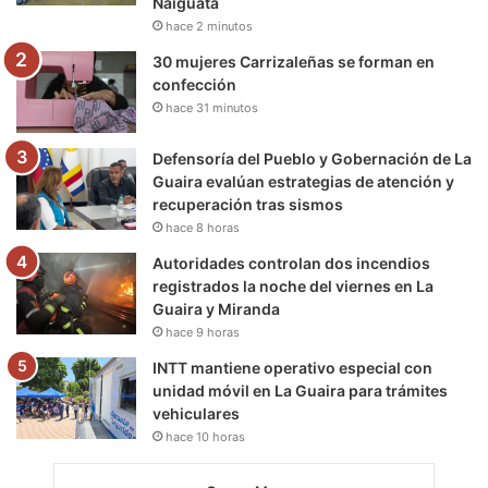
Naiguatá
hace 2 minutos
m
30 mujeres Carrizaleñas se forman en
confección
hace 31 minutos
Defensoría del Pueblo y Gobernación de La
Guaira evalúan estrategias de atención y
recuperación tras sismos
hace 8 horas
Autoridades controlan dos incendios
registrados la noche del viernes en La
Guaira y Miranda
hace 9 horas
INTT mantiene operativo especial con
unidad móvil en La Guaira para trámites
vehiculares
hace 10 horas