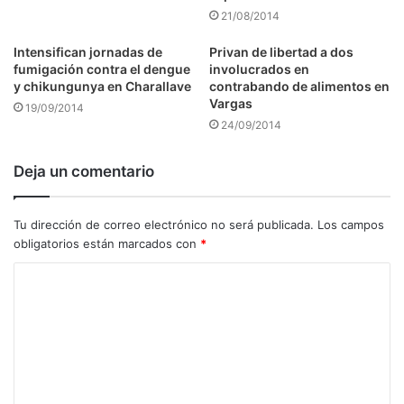
21/08/2014
Intensifican jornadas de
Privan de libertad a dos
fumigación contra el dengue
involucrados en
y chikungunya en Charallave
contrabando de alimentos en
Vargas
19/09/2014
24/09/2014
Deja un comentario
Tu dirección de correo electrónico no será publicada.
Los campos
obligatorios están marcados con
*
C
o
m
e
n