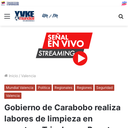
Menu
B
Inicio
/
Valencia
Mundial Valencia
Politica
Regionales
Regiones
Seguridad
Valencia
Gobierno de Carabobo realiza
labores de limpieza en