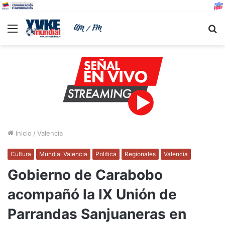
Menu
B
Inicio
/
Valencia
Cultura
Mundial Valencia
Politica
Regionales
Valencia
Gobierno de Carabobo
acompañó la IX Unión de
Parrandas Sanjuaneras en