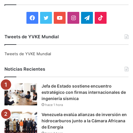
a
r
:
F
T
Y
I
T
T
a
w
o
n
e
i
Tweets de YVKE Mundial
c
i
u
s
l
k
e
t
T
t
e
T
Tweets de YVKE Mundial
b
t
u
a
g
o
Noticias Recientes
o
e
b
g
r
k
Jefa de Estado sostiene encuentro
o
r
e
r
a
estratégico con firmas internacionales de
ingeniería sísmica
k
a
m
hace 1 hora
m
Venezuela evalúa alianzas de inversión en
hidrocarburos junto a la Cámara Africana
de Energía