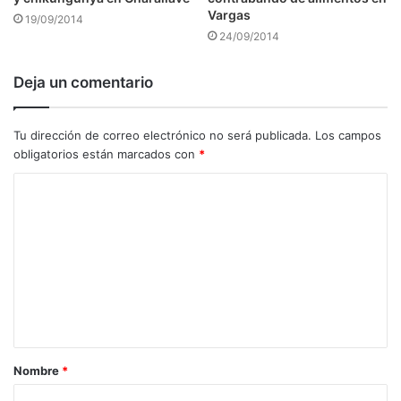
Vargas
19/09/2014
24/09/2014
Deja un comentario
Tu dirección de correo electrónico no será publicada.
Los campos
obligatorios están marcados con
*
C
o
m
e
n
t
a
Nombre
*
r
i