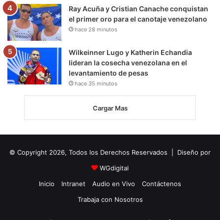
Ray Acuña y Cristian Canache conquistan
el primer oro para el canotaje venezolano
hace 28 minutos
Wilkeinner Lugo y Katherin Echandia
lideran la cosecha venezolana en el
levantamiento de pesas
hace 35 minutos
Cargar Mas
© Copyright 2026, Todos los Derechos Reservados | Diseño por
WGdigital
Inicio
Intranet
Audio en Vivo
Contáctenos
Trabaja con Nosotros