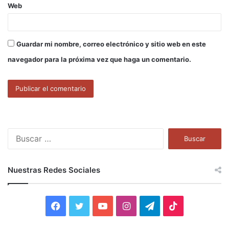
Web
Guardar mi nombre, correo electrónico y sitio web en este
navegador para la próxima vez que haga un comentario.
B
u
s
c
Nuestras Redes Sociales
a
r
:
F
T
Y
I
T
T
a
w
o
n
e
i