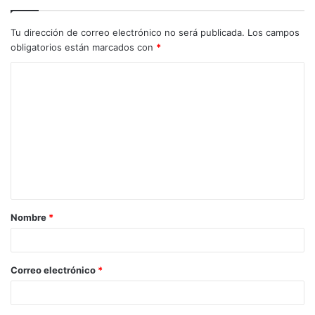
Tu dirección de correo electrónico no será publicada.
Los campos
obligatorios están marcados con
*
C
o
m
e
n
t
a
Nombre
*
r
i
o
Correo electrónico
*
*