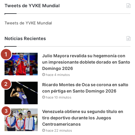
Tweets de YVKE Mundial
c
i
u
s
l
k
e
t
T
t
e
T
Tweets de YVKE Mundial
b
t
u
a
g
o
Noticias Recientes
o
e
b
g
r
k
Julio Mayora revalida su hegemonía con
o
r
e
r
a
un impresionante doblete dorado en Santo
Domingo 2026
k
a
m
hace 4 minutos
m
Ricardo Montes de Oca se corona en salto
con pértiga en Santo Domingo 2026
hace 10 minutos
Venezuela obtiene su segundo título en
tiro deportivo durante los Juegos
Centroamericanos
hace 22 minutos