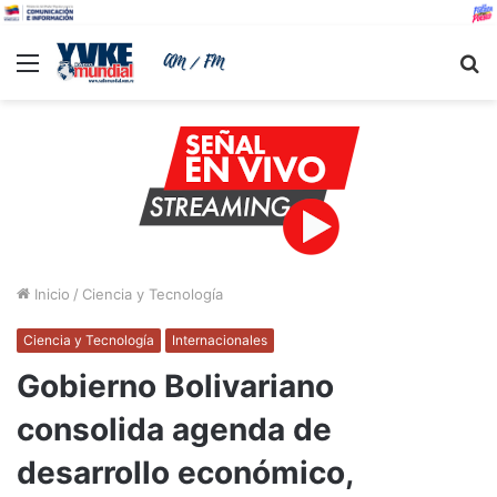
Menu
B
Inicio
/
Ciencia y Tecnología
Ciencia y Tecnología
Internacionales
Gobierno Bolivariano
consolida agenda de
desarrollo económico,