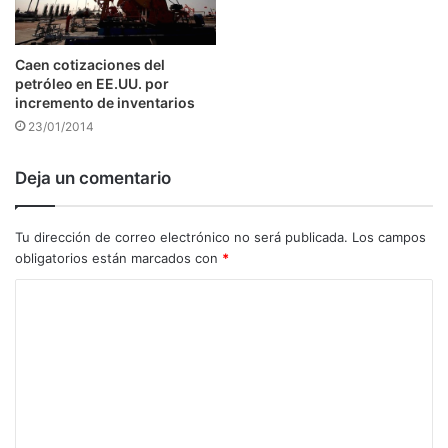
Caen cotizaciones del
petróleo en EE.UU. por
incremento de inventarios
23/01/2014
Deja un comentario
Tu dirección de correo electrónico no será publicada.
Los campos
obligatorios están marcados con
*
C
o
m
e
n
t