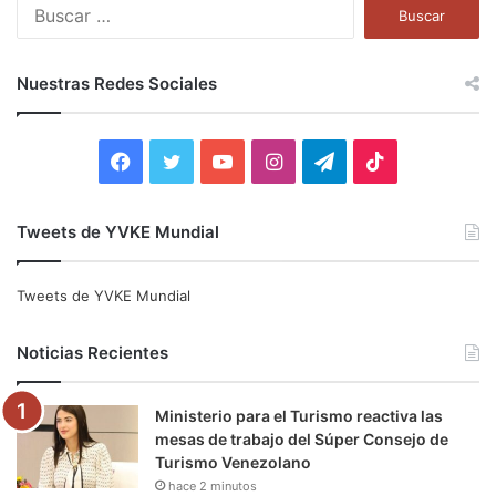
B
u
s
c
Nuestras Redes Sociales
a
r
:
F
T
Y
I
T
T
a
w
o
n
e
i
Tweets de YVKE Mundial
c
i
u
s
l
k
e
t
T
t
e
T
Tweets de YVKE Mundial
b
t
u
a
g
o
Noticias Recientes
o
e
b
g
r
k
Ministerio para el Turismo reactiva las
o
r
e
r
a
mesas de trabajo del Súper Consejo de
Turismo Venezolano
k
a
m
hace 2 minutos