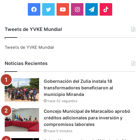
:
F
T
Y
I
T
T
a
w
o
n
e
i
Tweets de YVKE Mundial
c
i
u
s
l
k
e
t
T
t
e
T
Tweets de YVKE Mundial
b
t
u
a
g
o
Noticias Recientes
o
e
b
g
r
k
Gobernación del Zulia instala 18
o
r
e
r
a
transformadores beneficiaron al
municipio Miranda
k
a
m
hace 32 segundos
m
Concejo Municipal de Maracaibo aprobó
créditos adicionales para inversión y
compromisos laborales
hace 5 minutos