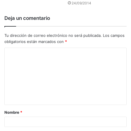
24/09/2014
Deja un comentario
Tu dirección de correo electrónico no será publicada.
Los campos
obligatorios están marcados con
*
C
o
m
e
n
t
a
Nombre
*
r
i