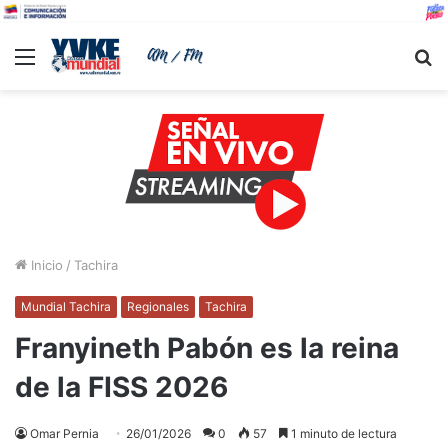
Menu
B
Inicio
/
Tachira
Mundial Tachira
Regionales
Tachira
​Franyineth Pabón es la reina
de la FISS 2026
Omar Pernia
26/01/2026
0
57
1 minuto de lectura