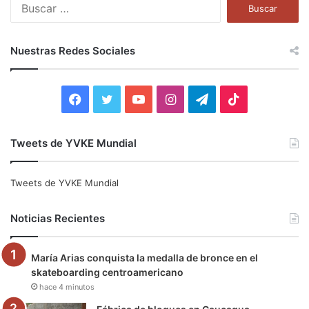
B
u
s
c
Nuestras Redes Sociales
a
r
:
F
T
Y
I
T
T
a
w
o
n
e
i
Tweets de YVKE Mundial
c
i
u
s
l
k
e
t
T
t
e
T
Tweets de YVKE Mundial
b
t
u
a
g
o
Noticias Recientes
o
e
b
g
r
k
María Arias conquista la medalla de bronce en el
o
r
e
r
a
skateboarding centroamericano
hace 4 minutos
k
a
m