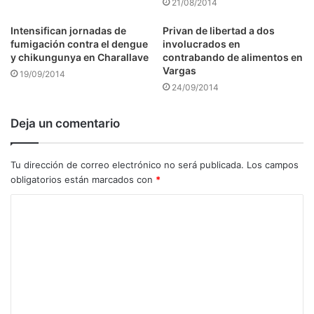
21/08/2014
Intensifican jornadas de
Privan de libertad a dos
fumigación contra el dengue
involucrados en
y chikungunya en Charallave
contrabando de alimentos en
Vargas
19/09/2014
24/09/2014
Deja un comentario
Tu dirección de correo electrónico no será publicada.
Los campos
obligatorios están marcados con
*
C
o
m
e
n
t