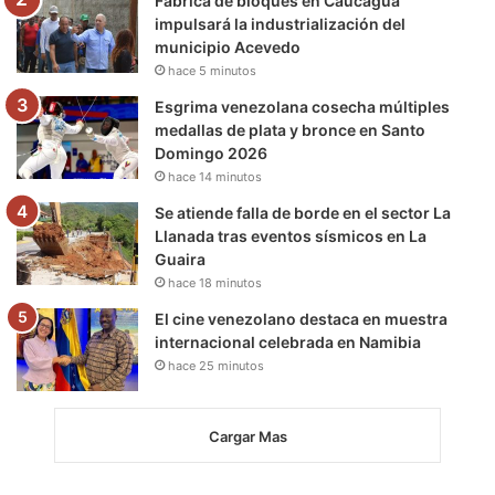
Fábrica de bloques en Caucagua
m
impulsará la industrialización del
municipio Acevedo
hace 5 minutos
Esgrima venezolana cosecha múltiples
medallas de plata y bronce en Santo
Domingo 2026
hace 14 minutos
Se atiende falla de borde en el sector La
Llanada tras eventos sísmicos en La
Guaira
hace 18 minutos
El cine venezolano destaca en muestra
internacional celebrada en Namibia
hace 25 minutos
Cargar Mas