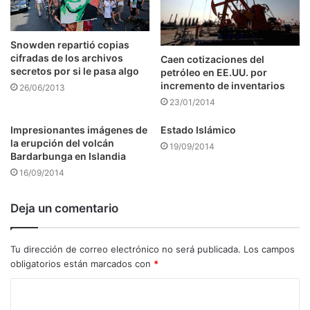
Snowden repartió copias
cifradas de los archivos
Caen cotizaciones del
secretos por si le pasa algo
petróleo en EE.UU. por
incremento de inventarios
26/06/2013
23/01/2014
Impresionantes imágenes de
Estado Islámico
la erupción del volcán
19/09/2014
Bardarbunga en Islandia
16/09/2014
Deja un comentario
Tu dirección de correo electrónico no será publicada.
Los campos
obligatorios están marcados con
*
C
o