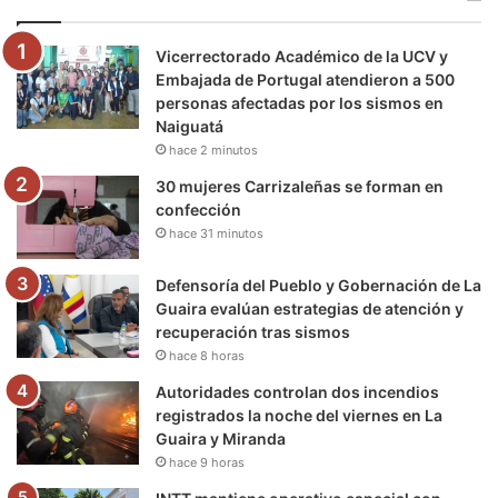
o
e
b
g
r
k
Vicerrectorado Académico de la UCV y
o
r
e
r
a
Embajada de Portugal atendieron a 500
personas afectadas por los sismos en
k
a
m
Naiguatá
hace 2 minutos
m
30 mujeres Carrizaleñas se forman en
confección
hace 31 minutos
Defensoría del Pueblo y Gobernación de La
Guaira evalúan estrategias de atención y
recuperación tras sismos
hace 8 horas
Autoridades controlan dos incendios
registrados la noche del viernes en La
Guaira y Miranda
hace 9 horas