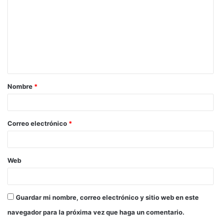
m
e
n
t
a
Nombre
*
r
i
o
Correo electrónico
*
*
Web
Guardar mi nombre, correo electrónico y sitio web en este
navegador para la próxima vez que haga un comentario.