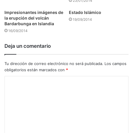
23/01/2014
Impresionantes imágenes de
Estado Islámico
la erupción del volcán
19/09/2014
Bardarbunga en Islandia
16/09/2014
Deja un comentario
Tu dirección de correo electrónico no será publicada.
Los campos
obligatorios están marcados con
*
C
o
m
e
n
t