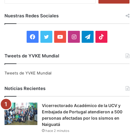
u
s
c
Nuestras Redes Sociales
a
r
:
F
T
Y
I
T
T
a
w
o
n
e
i
Tweets de YVKE Mundial
c
i
u
s
l
k
e
t
T
t
e
T
Tweets de YVKE Mundial
b
t
u
a
g
o
Noticias Recientes
o
e
b
g
r
k
Vicerrectorado Académico de la UCV y
o
r
e
r
a
Embajada de Portugal atendieron a 500
personas afectadas por los sismos en
k
a
m
Naiguatá
hace 2 minutos
m