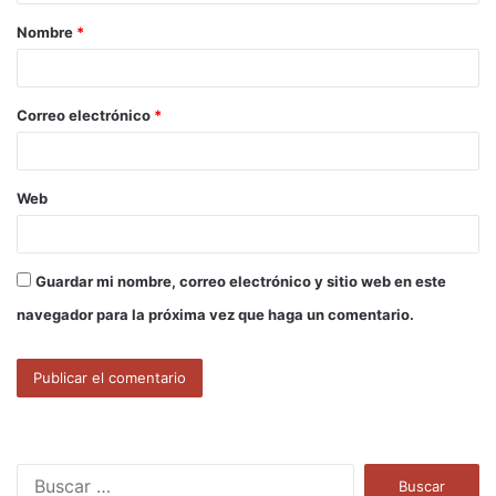
a
Nombre
*
r
i
o
Correo electrónico
*
*
Web
Guardar mi nombre, correo electrónico y sitio web en este
navegador para la próxima vez que haga un comentario.
B