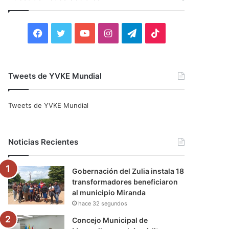
r
:
F
T
Y
I
T
T
a
w
o
n
e
i
c
i
u
s
l
k
Tweets de YVKE Mundial
e
t
T
t
e
T
Tweets de YVKE Mundial
b
t
u
a
g
o
o
e
b
g
r
k
Noticias Recientes
o
r
e
r
a
Gobernación del Zulia instala 18
k
a
m
transformadores beneficiaron
al municipio Miranda
m
hace 32 segundos
Concejo Municipal de