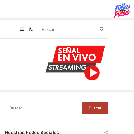
Sidebar
Switch
Buscar
skin
B
u
s
c
a
Nuestras Redes Sociales