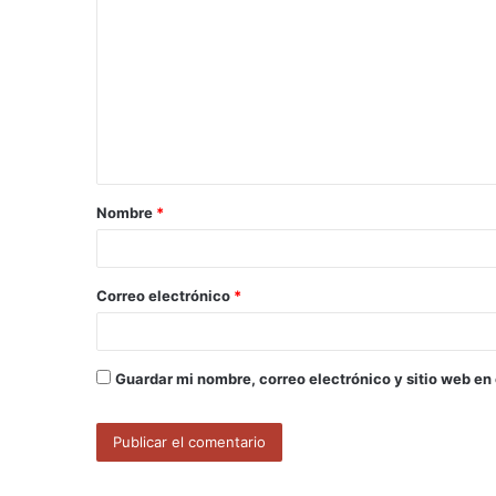
o
m
e
n
t
a
Nombre
*
r
i
o
Correo electrónico
*
*
Guardar mi nombre, correo electrónico y sitio web en