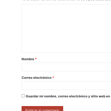
C
o
m
e
n
t
a
Nombre
*
r
i
o
Correo electrónico
*
*
Guardar mi nombre, correo electrónico y sitio web en