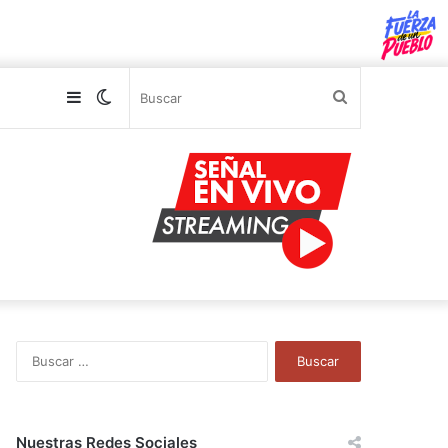
Sidebar
Switch
Buscar
skin
B
u
s
c
a
Nuestras Redes Sociales