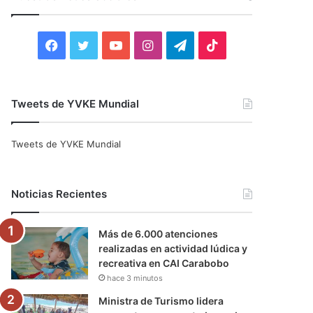
r
:
F
T
Y
I
T
T
a
w
o
n
e
i
c
i
u
s
l
k
Tweets de YVKE Mundial
e
t
T
t
e
T
Tweets de YVKE Mundial
b
t
u
a
g
o
o
e
b
g
r
k
Noticias Recientes
o
r
e
r
a
Más de 6.000 atenciones
k
a
m
realizadas en actividad lúdica y
recreativa en CAI Carabobo
m
hace 3 minutos
Ministra de Turismo lidera