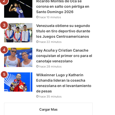
Ricardo Montes de Oca se
corona en salto con pértiga en
Santo Domingo 2026
hace 10 minutos
Venezuela obtiene su segundo
título en tiro deportivo durante
los Juegos Centroamericanos
hace 22 minutos
Ray Acuña y Cristian Canache
conquistan el primer oro para el
canotaje venezolano
hace 28 minutos
Wilkeinner Lugo y Katherin
Echandia lideran la cosecha
venezolana en el levantamiento
de pesas
hace 35 minutos
Cargar Mas