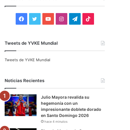
r
:
F
T
Y
I
T
T
a
w
o
n
e
i
c
i
u
s
l
k
Tweets de YVKE Mundial
e
t
T
t
e
T
Tweets de YVKE Mundial
b
t
u
a
g
o
o
e
b
g
r
k
Noticias Recientes
o
r
e
r
a
Julio Mayora revalida su
k
a
m
hegemonía con un
impresionante doblete dorado
m
en Santo Domingo 2026
hace 4 minutos