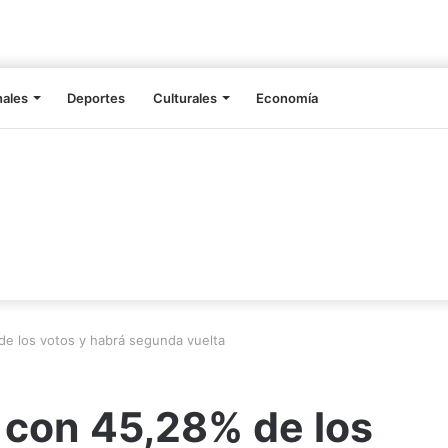
nales
Deportes
Culturales
Economía
e los votos y habrá segunda vuelta
 con 45,28% de los