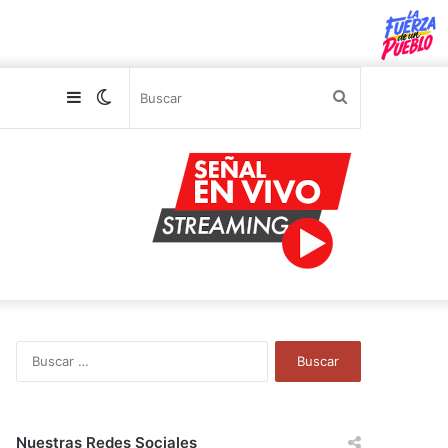
Sidebar
Switch
Buscar
skin
B
u
s
c
a
Nuestras Redes Sociales