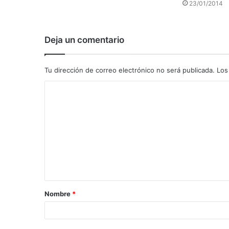
23/01/2014
Deja un comentario
Tu dirección de correo electrónico no será publicada.
Los
C
o
m
e
n
t
a
Nombre
*
r
i
o