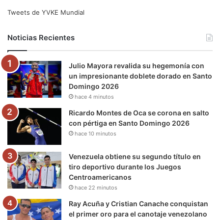
e
t
T
t
e
T
Tweets de YVKE Mundial
b
t
u
a
g
o
Noticias Recientes
o
e
b
g
r
k
Julio Mayora revalida su hegemonía con
o
r
e
r
a
un impresionante doblete dorado en Santo
Domingo 2026
k
a
m
hace 4 minutos
m
Ricardo Montes de Oca se corona en salto
con pértiga en Santo Domingo 2026
hace 10 minutos
Venezuela obtiene su segundo título en
tiro deportivo durante los Juegos
Centroamericanos
hace 22 minutos
Ray Acuña y Cristian Canache conquistan
el primer oro para el canotaje venezolano