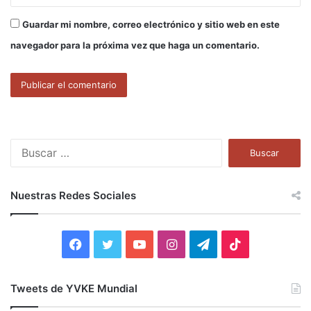
Guardar mi nombre, correo electrónico y sitio web en este
navegador para la próxima vez que haga un comentario.
B
u
s
c
Nuestras Redes Sociales
a
r
:
F
T
Y
I
T
T
a
w
o
n
e
i
Tweets de YVKE Mundial
c
i
u
s
l
k