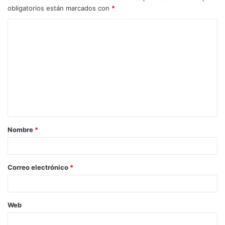
obligatorios están marcados con
*
C
o
m
e
n
t
a
Nombre
*
r
i
o
Correo electrónico
*
*
Web