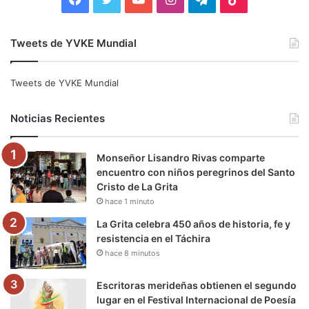
a
w
o
n
e
i
Tweets de YVKE Mundial
c
i
u
s
l
k
e
t
T
t
e
T
Tweets de YVKE Mundial
b
t
u
a
g
o
Noticias Recientes
o
e
b
g
r
k
Monseñor Lisandro Rivas comparte
o
r
e
r
a
encuentro con niños peregrinos del Santo
Cristo de La Grita
k
a
m
hace 1 minuto
m
La Grita celebra 450 años de historia, fe y
resistencia en el Táchira
hace 8 minutos
Escritoras merideñas obtienen el segundo
lugar en el Festival Internacional de Poesía