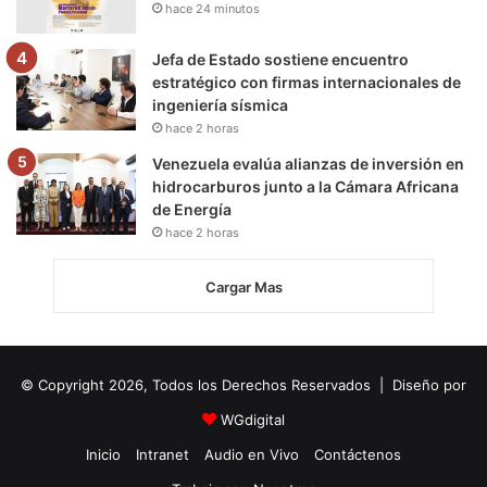
hace 24 minutos
Jefa de Estado sostiene encuentro
estratégico con firmas internacionales de
ingeniería sísmica
hace 2 horas
Venezuela evalúa alianzas de inversión en
hidrocarburos junto a la Cámara Africana
de Energía
hace 2 horas
Cargar Mas
© Copyright 2026, Todos los Derechos Reservados | Diseño por
WGdigital
Inicio
Intranet
Audio en Vivo
Contáctenos