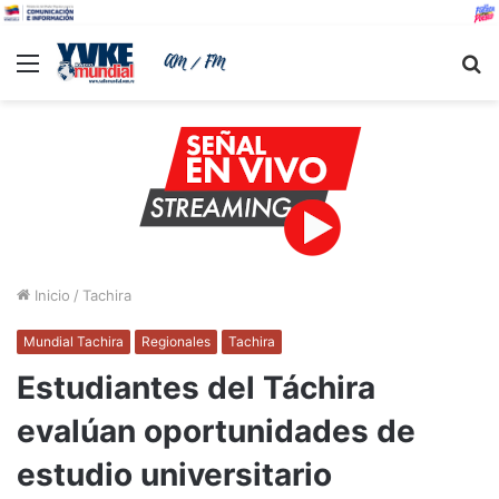
Menu
B
Inicio
/
Tachira
Mundial Tachira
Regionales
Tachira
Estudiantes del Táchira
evalúan oportunidades de
estudio universitario