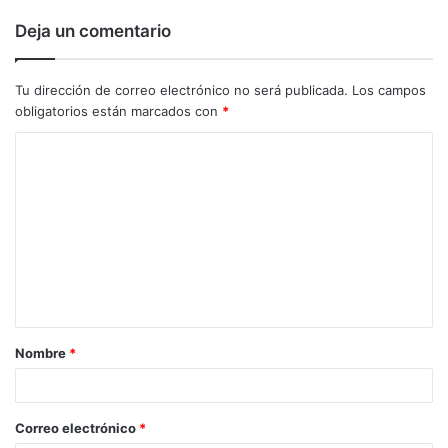
Deja un comentario
Tu dirección de correo electrónico no será publicada.
Los campos
obligatorios están marcados con
*
C
o
m
e
n
t
a
Nombre
*
r
i
o
Correo electrónico
*
*