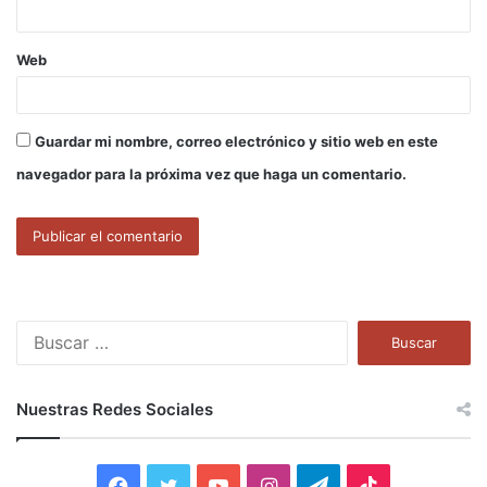
Web
Guardar mi nombre, correo electrónico y sitio web en este
navegador para la próxima vez que haga un comentario.
B
u
s
c
Nuestras Redes Sociales
a
r
:
F
T
Y
I
T
T