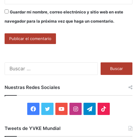
Guardar mi nombre, correo electrónico y sitio web en este
navegador para la próxima vez que haga un comentario.
B
u
s
c
Nuestras Redes Sociales
a
r
:
F
T
Y
I
T
T
a
w
o
n
e
i
Tweets de YVKE Mundial
c
i
u
s
l
k