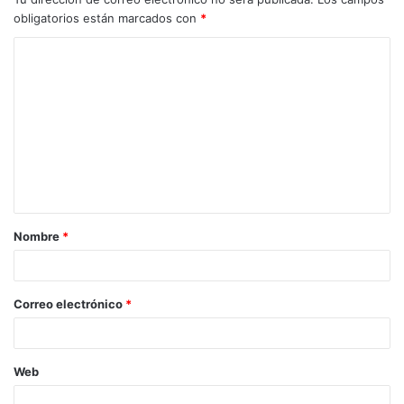
obligatorios están marcados con
*
C
o
m
e
n
t
a
Nombre
*
r
i
o
Correo electrónico
*
*
Web