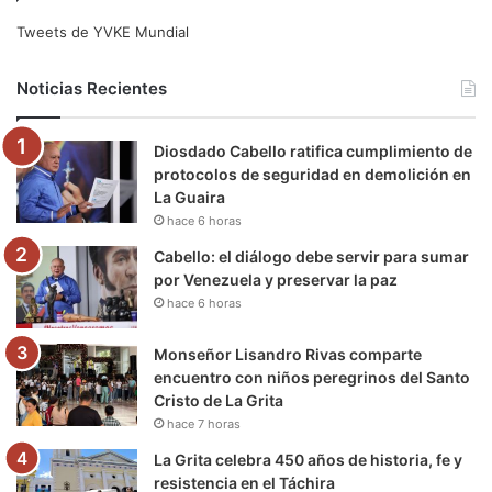
e
t
T
t
e
T
Tweets de YVKE Mundial
b
t
u
a
g
o
Noticias Recientes
o
e
b
g
r
k
Diosdado Cabello ratifica cumplimiento de
o
r
e
r
a
protocolos de seguridad en demolición en
La Guaira
k
a
m
hace 6 horas
m
Cabello: el diálogo debe servir para sumar
por Venezuela y preservar la paz
hace 6 horas
Monseñor Lisandro Rivas comparte
encuentro con niños peregrinos del Santo
Cristo de La Grita
hace 7 horas
La Grita celebra 450 años de historia, fe y
resistencia en el Táchira