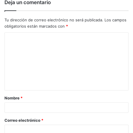
Deja un comentario
Tu dirección de correo electrónico no será publicada.
Los campos
obligatorios están marcados con
*
C
o
m
e
n
t
a
Nombre
*
r
i
o
Correo electrónico
*
*