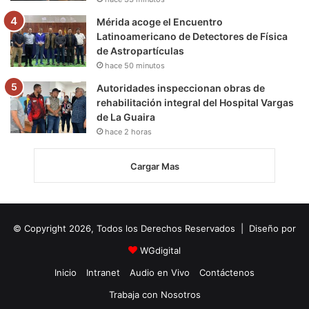
Mérida acoge el Encuentro
Latinoamericano de Detectores de Física
de Astropartículas
hace 50 minutos
Autoridades inspeccionan obras de
rehabilitación integral del Hospital Vargas
de La Guaira
hace 2 horas
Cargar Mas
© Copyright 2026, Todos los Derechos Reservados | Diseño por
WGdigital
Inicio
Intranet
Audio en Vivo
Contáctenos
Trabaja con Nosotros