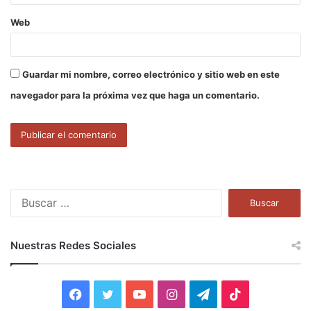
Web
Guardar mi nombre, correo electrónico y sitio web en este
navegador para la próxima vez que haga un comentario.
B
u
s
c
Nuestras Redes Sociales
a
r
:
F
T
Y
I
T
T