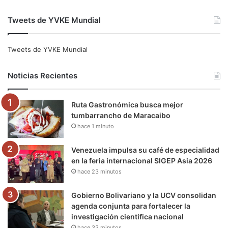
a
w
o
n
e
i
Tweets de YVKE Mundial
c
i
u
s
l
k
e
t
T
t
e
T
Tweets de YVKE Mundial
b
t
u
a
g
o
Noticias Recientes
o
e
b
g
r
k
Ruta Gastronómica busca mejor
o
r
e
r
a
tumbarrancho de Maracaibo
hace 1 minuto
k
a
m
m
Venezuela impulsa su café de especialidad
en la feria internacional SIGEP Asia 2026
hace 23 minutos
Gobierno Bolivariano y la UCV consolidan
agenda conjunta para fortalecer la
investigación científica nacional
hace 33 minutos