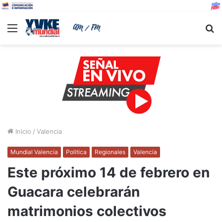
Menu
B
Inicio
/
Valencia
Mundial Valencia
Politica
Regionales
Valencia
Este próximo 14 de febrero en
Guacara celebrarán
matrimonios colectivos