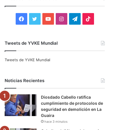
r
:
F
T
Y
I
T
T
a
w
o
n
e
i
c
i
u
s
l
k
Tweets de YVKE Mundial
e
t
T
t
e
T
Tweets de YVKE Mundial
b
t
u
a
g
o
o
e
b
g
r
k
Noticias Recientes
o
r
e
r
a
Diosdado Cabello ratifica
k
a
m
cumplimiento de protocolos de
seguridad en demolición en La
m
Guaira
hace 3 minutos