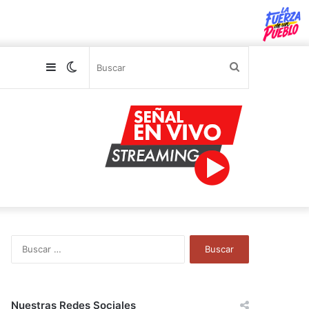
Sidebar
Switch
Buscar
skin
B
u
s
c
a
Nuestras Redes Sociales