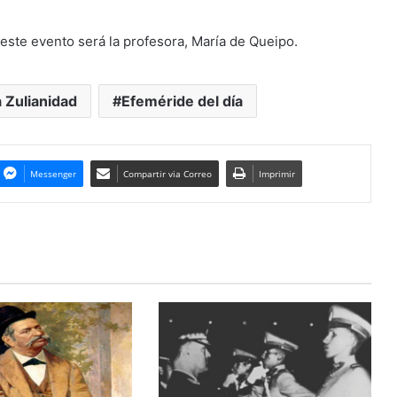
este evento será la profesora, María de Queipo.
a Zulianidad
Efeméride del día
Messenger
Compartir via Correo
Imprimir