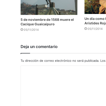
Un día como 
5 de noviembre de 1568 muere el
Arístides Roj
Cacique Guaicaipuro
05/11/2014
05/11/2014
Deja un comentario
Tu dirección de correo electrónico no será publicada.
Los
C
o
m
e
n
t