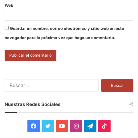
Web
Guardar mi nombre, correo electrónico y sitio web en este
navegador para la próxima vez que haga un comentario.
B
u
s
c
Nuestras Redes Sociales
a
r
:
F
T
Y
I
T
T