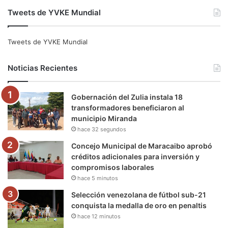
a
w
o
n
e
i
Tweets de YVKE Mundial
c
i
u
s
l
k
e
t
T
t
e
T
Tweets de YVKE Mundial
b
t
u
a
g
o
Noticias Recientes
o
e
b
g
r
k
Gobernación del Zulia instala 18
o
r
e
r
a
transformadores beneficiaron al
municipio Miranda
k
a
m
hace 32 segundos
m
Concejo Municipal de Maracaibo aprobó
créditos adicionales para inversión y
compromisos laborales
hace 5 minutos
Selección venezolana de fútbol sub-21
conquista la medalla de oro en penaltis
hace 12 minutos