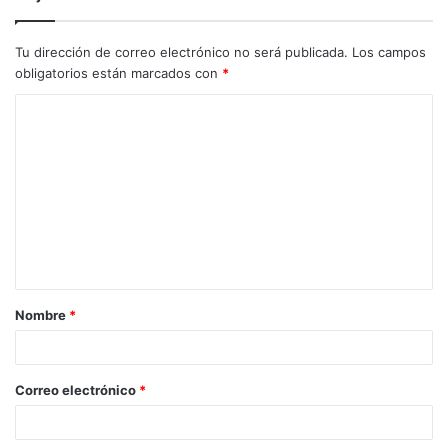
Tu dirección de correo electrónico no será publicada.
Los campos
obligatorios están marcados con
*
C
o
m
e
n
t
a
Nombre
*
r
i
o
Correo electrónico
*
*