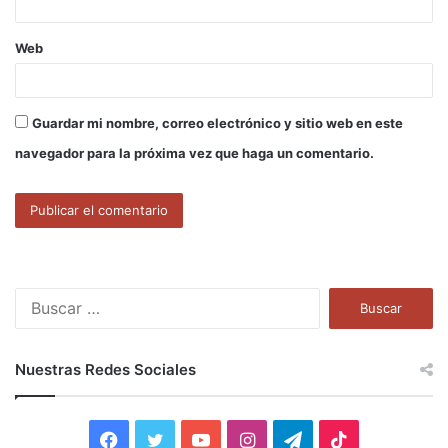
Web
Guardar mi nombre, correo electrónico y sitio web en este
navegador para la próxima vez que haga un comentario.
B
u
s
c
Nuestras Redes Sociales
a
r
:
F
T
Y
I
T
T