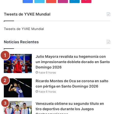
a
w
o
n
e
i
Tweets de YVKE Mundial
c
i
u
s
l
k
e
t
T
t
e
T
Tweets de YVKE Mundial
b
t
u
a
g
o
Noticias Recientes
o
e
b
g
r
k
Julio Mayora revalida su hegemonía con
o
r
e
r
a
un impresionante doblete dorado en Santo
Domingo 2026
k
a
m
hace 6 horas
m
Ricardo Montes de Oca se corona en salto
con pértiga en Santo Domingo 2026
hace 6 horas
Venezuela obtiene su segundo título en
tiro deportivo durante los Juegos