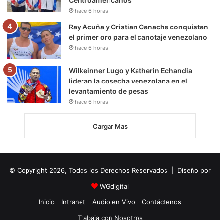
Centroamericanos
hace 6 horas
Ray Acuña y Cristian Canache conquistan
el primer oro para el canotaje venezolano
hace 6 horas
Wilkeinner Lugo y Katherin Echandia
lideran la cosecha venezolana en el
levantamiento de pesas
hace 6 horas
Cargar Mas
© Copyright 2026, Todos los Derechos Reservados | Diseño por
WGdigital
Inicio
Intranet
Audio en Vivo
Contáctenos
Trabaja con Nosotros