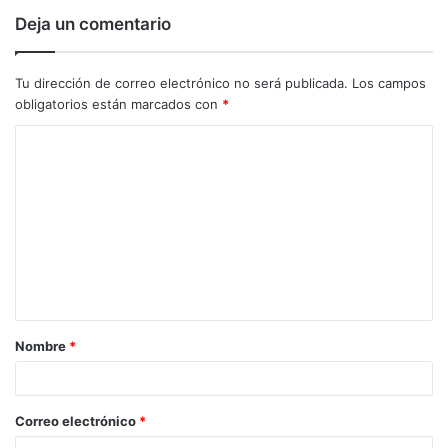
Deja un comentario
Tu dirección de correo electrónico no será publicada.
Los campos
obligatorios están marcados con
*
C
o
m
e
n
t
a
Nombre
*
r
i
o
Correo electrónico
*
*