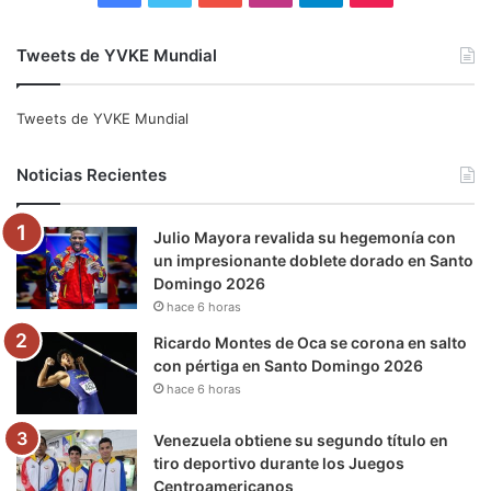
a
w
o
n
e
i
Tweets de YVKE Mundial
c
i
u
s
l
k
e
t
T
t
e
T
Tweets de YVKE Mundial
b
t
u
a
g
o
Noticias Recientes
o
e
b
g
r
k
Julio Mayora revalida su hegemonía con
o
r
e
r
a
un impresionante doblete dorado en Santo
Domingo 2026
k
a
m
hace 6 horas
m
Ricardo Montes de Oca se corona en salto
con pértiga en Santo Domingo 2026
hace 6 horas
Venezuela obtiene su segundo título en
tiro deportivo durante los Juegos
Centroamericanos