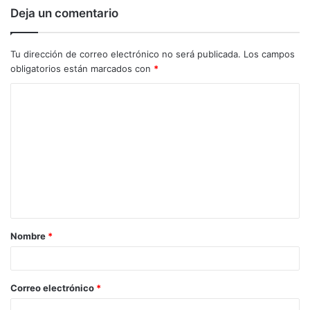
Deja un comentario
Tu dirección de correo electrónico no será publicada.
Los campos
obligatorios están marcados con
*
C
o
m
e
n
t
a
Nombre
*
r
i
o
Correo electrónico
*
*