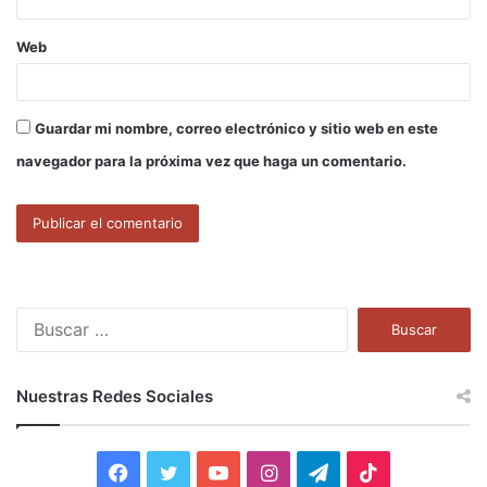
Web
Guardar mi nombre, correo electrónico y sitio web en este
navegador para la próxima vez que haga un comentario.
B
u
s
c
Nuestras Redes Sociales
a
r
:
F
T
Y
I
T
T