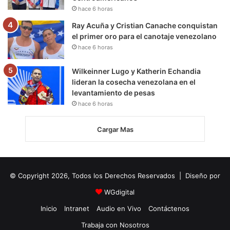
hace 6 horas
Ray Acuña y Cristian Canache conquistan
el primer oro para el canotaje venezolano
hace 6 horas
Wilkeinner Lugo y Katherin Echandia
lideran la cosecha venezolana en el
levantamiento de pesas
hace 6 horas
Cargar Mas
© Copyright 2026, Todos los Derechos Reservados | Diseño por
WGdigital
Inicio
Intranet
Audio en Vivo
Contáctenos
Trabaja con Nosotros