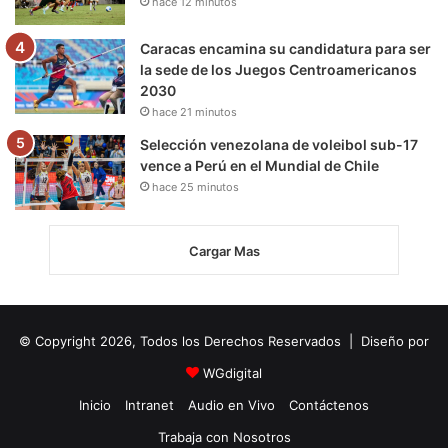
hace 12 minutos
Caracas encamina su candidatura para ser
la sede de los Juegos Centroamericanos
2030
hace 21 minutos
Selección venezolana de voleibol sub-17
vence a Perú en el Mundial de Chile
hace 25 minutos
Cargar Mas
© Copyright 2026, Todos los Derechos Reservados | Diseño por
WGdigital
Inicio
Intranet
Audio en Vivo
Contáctenos
Trabaja con Nosotros