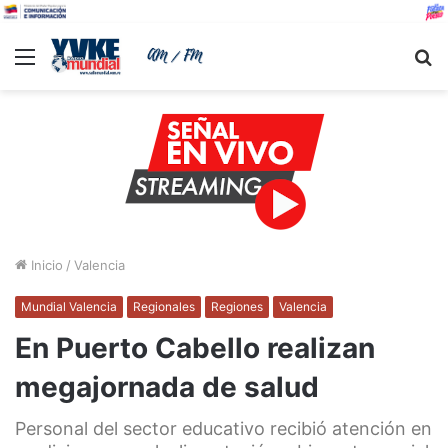
Menu
B
Inicio
/
Valencia
Mundial Valencia
Regionales
Regiones
Valencia
En Puerto Cabello realizan
megajornada de salud
Personal del sector educativo recibió atención en