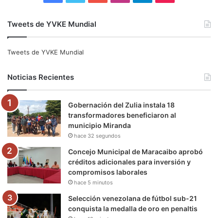
a
w
o
n
e
i
Tweets de YVKE Mundial
c
i
u
s
l
k
e
t
T
t
e
T
Tweets de YVKE Mundial
b
t
u
a
g
o
Noticias Recientes
o
e
b
g
r
k
Gobernación del Zulia instala 18
o
r
e
r
a
transformadores beneficiaron al
municipio Miranda
k
a
m
hace 32 segundos
m
Concejo Municipal de Maracaibo aprobó
créditos adicionales para inversión y
compromisos laborales
hace 5 minutos
Selección venezolana de fútbol sub-21
conquista la medalla de oro en penaltis