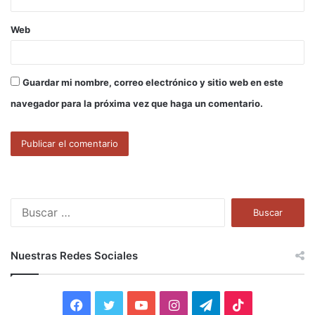
Web
Guardar mi nombre, correo electrónico y sitio web en este
navegador para la próxima vez que haga un comentario.
B
u
s
c
Nuestras Redes Sociales
a
r
:
F
T
Y
I
T
T