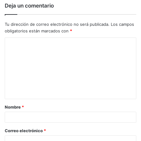
Deja un comentario
Tu dirección de correo electrónico no será publicada.
Los campos
obligatorios están marcados con
*
C
o
m
e
n
t
a
Nombre
*
r
i
o
Correo electrónico
*
*