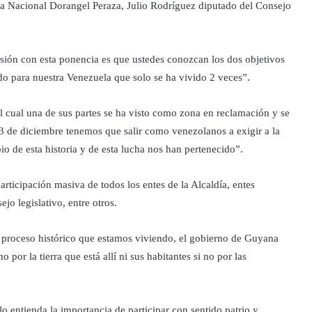
a Nacional Dorangel Peraza, Julio Rodríguez diputado del Consejo
sión con esta ponencia es que ustedes conozcan los dos objetivos
o para nuestra Venezuela que solo se ha vivido 2 veces”.
l cual una de sus partes se ha visto como zona en reclamación y se
03 de diciembre tenemos que salir como venezolanos a exigir a la
io de esta historia y de esta lucha nos han pertenecido”.
rticipación masiva de todos los entes de la Alcaldía, entes
jo legislativo, entre otros.
proceso histórico que estamos viviendo, el gobierno de Guyana
 por la tierra que está allí ni sus habitantes si no por las
o entienda la importancia de participar con sentido patrio y