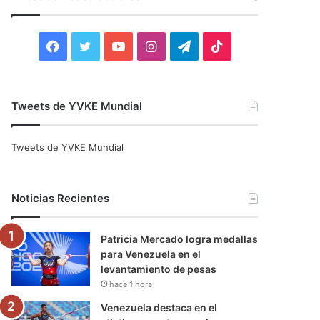
r
:
F
T
Y
I
T
T
a
w
o
n
e
i
c
i
u
s
l
k
Tweets de YVKE Mundial
e
t
T
t
e
T
Tweets de YVKE Mundial
b
t
u
a
g
o
o
e
b
g
r
k
Noticias Recientes
o
r
e
r
a
Patricia Mercado logra medallas
k
a
m
para Venezuela en el
levantamiento de pesas
m
hace 1 hora
Venezuela destaca en el