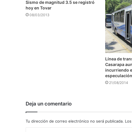
Sismo de magnitud 3.5 se registró
hoy en Tovar
08/03/2013
Línea de tra
Casarapa au
incurriendo e
especulació
21/08/2014
Deja un comentario
Tu dirección de correo electrónico no será publicada.
Los
C