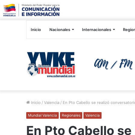
Inicio
Nacionales
Internacionales
Regio
Inicio
/
Valencia
/
En Pto Cabello se realizó conversatori
Mundial Valencia
Regionales
Valencia
En Pto Cabello se 