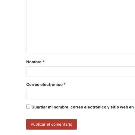
o
m
e
n
t
a
Nombre
*
r
i
o
Correo electrónico
*
*
Guardar mi nombre, correo electrónico y sitio web en