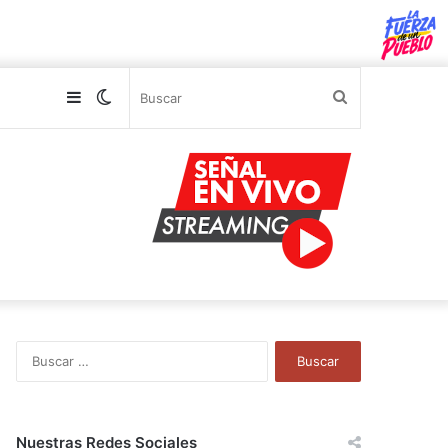
Sidebar
Switch
Buscar
skin
B
u
s
c
a
Nuestras Redes Sociales