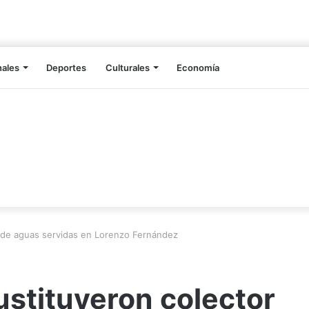
nales
Deportes
Culturales
Economía
 de aguas servidas en Lorenzo Fernández
stituyeron colector