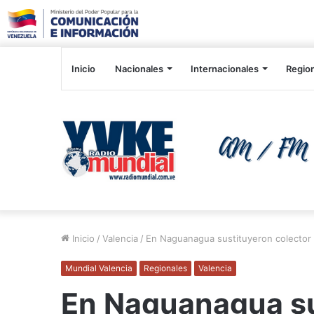
Inicio
Nacionales
Internacionales
Regio
Inicio
/
Valencia
/
En Naguanagua sustituyeron colector
Mundial Valencia
Regionales
Valencia
En Naguanagua su