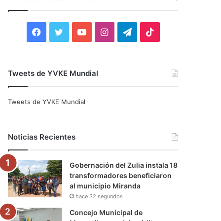
r
:
F
T
Y
I
T
T
a
w
o
n
e
i
c
i
u
s
l
k
Tweets de YVKE Mundial
e
t
T
t
e
T
Tweets de YVKE Mundial
b
t
u
a
g
o
o
e
b
g
r
k
Noticias Recientes
o
r
e
r
a
Gobernación del Zulia instala 18
k
a
m
transformadores beneficiaron
al municipio Miranda
m
hace 32 segundos
Concejo Municipal de