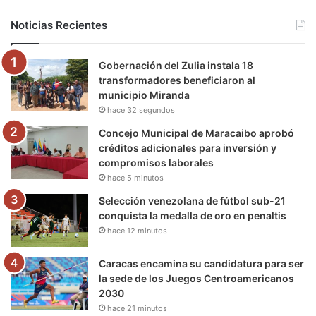
b
t
u
a
g
o
Noticias Recientes
o
e
b
g
r
k
Gobernación del Zulia instala 18
o
r
e
r
a
transformadores beneficiaron al
municipio Miranda
k
a
m
hace 32 segundos
m
Concejo Municipal de Maracaibo aprobó
créditos adicionales para inversión y
compromisos laborales
hace 5 minutos
Selección venezolana de fútbol sub-21
conquista la medalla de oro en penaltis
hace 12 minutos
Caracas encamina su candidatura para ser
la sede de los Juegos Centroamericanos
2030
hace 21 minutos