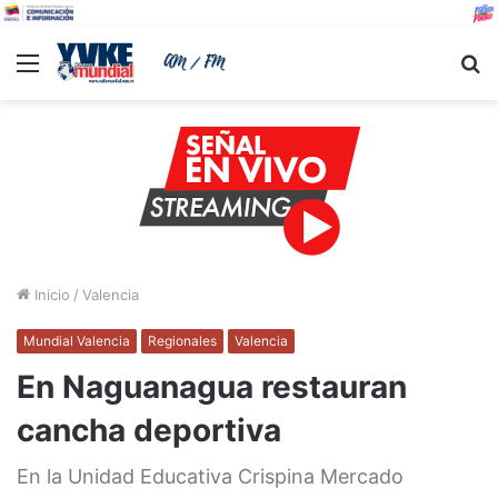
Menu
B
Inicio
/
Valencia
Mundial Valencia
Regionales
Valencia
En Naguanagua restauran
cancha deportiva
En la Unidad Educativa Crispina Mercado