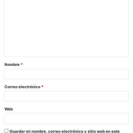
C
o
m
e
n
t
a
Nombre
*
r
i
o
Correo electrónico
*
*
Web
Guardar mi nombre, correo electrónico y sitio web en este