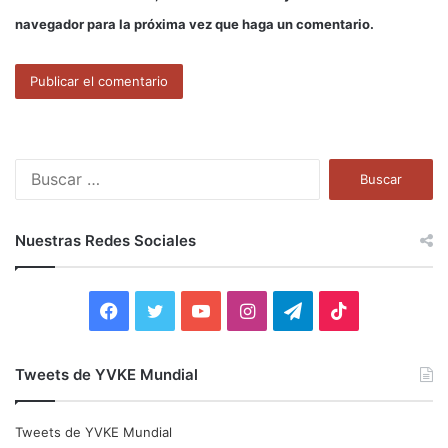
navegador para la próxima vez que haga un comentario.
B
u
s
c
Nuestras Redes Sociales
a
r
:
F
T
Y
I
T
T
a
w
o
n
e
i
Tweets de YVKE Mundial
c
i
u
s
l
k
e
t
T
t
e
T
Tweets de YVKE Mundial