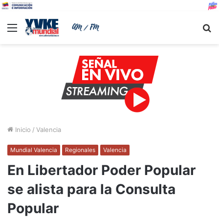
Menu
B
Inicio
/
Valencia
Mundial Valencia
Regionales
Valencia
En Libertador Poder Popular
se alista para la Consulta
Popular