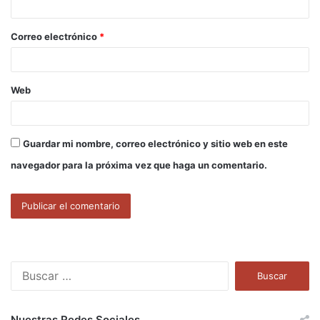
i
o
Correo electrónico
*
*
Web
Guardar mi nombre, correo electrónico y sitio web en este
navegador para la próxima vez que haga un comentario.
B
u
s
c
Nuestras Redes Sociales