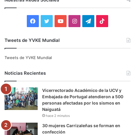
a
r
:
F
T
Y
I
T
T
a
w
o
n
e
i
Tweets de YVKE Mundial
c
i
u
s
l
k
e
t
T
t
e
T
Tweets de YVKE Mundial
b
t
u
a
g
o
Noticias Recientes
o
e
b
g
r
k
Vicerrectorado Académico de la UCV y
o
r
e
r
a
Embajada de Portugal atendieron a 500
personas afectadas por los sismos en
k
a
m
Naiguatá
hace 2 minutos
m
30 mujeres Carrizaleñas se forman en
confección