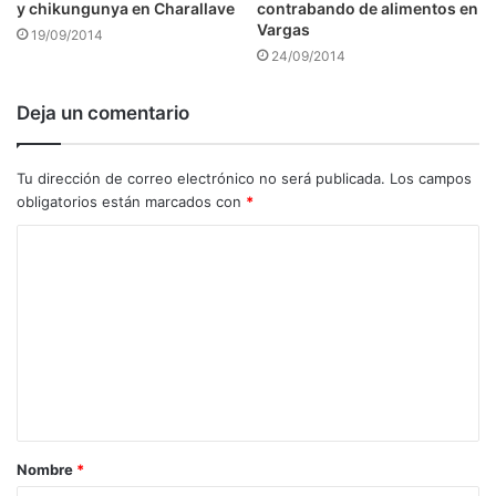
y chikungunya en Charallave
contrabando de alimentos en
Vargas
19/09/2014
24/09/2014
Deja un comentario
Tu dirección de correo electrónico no será publicada.
Los campos
obligatorios están marcados con
*
C
o
m
e
n
t
a
Nombre
*
r