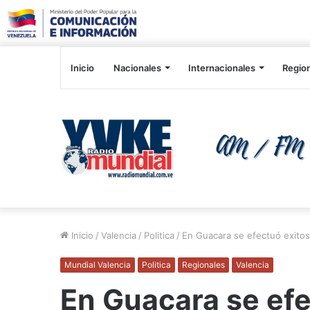
Inicio
Nacionales
Internacionales
Regio
Inicio
/
Valencia
/
Politica
/
En Guacara se efectuó exitos
Mundial Valencia
Politica
Regionales
Valencia
En Guacara se ef