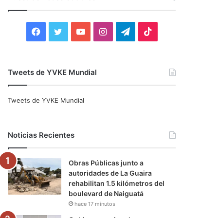
r
:
F
T
Y
I
T
T
a
w
o
n
e
i
c
i
u
s
l
k
Tweets de YVKE Mundial
e
t
T
t
e
T
Tweets de YVKE Mundial
b
t
u
a
g
o
o
e
b
g
r
k
Noticias Recientes
o
r
e
r
a
Obras Públicas junto a
k
a
m
autoridades de La Guaira
rehabilitan 1.5 kilómetros del
m
boulevard de Naiguatá
hace 17 minutos