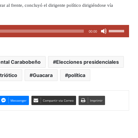
 al frente, concluyó el dirigente político dirigiéndose vía
Utiliza
00:00
las
teclas
de
flecha
ental Carabobeño
Elecciones presidenciales
arriba/abajo
triótico
Guacara
política
para
aumentar
o
disminuir
Messenger
Compartir via Correo
Imprimir
el
volumen.