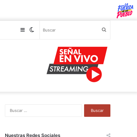
Sidebar
Switch
Buscar
skin
B
u
s
c
a
Nuestras Redes Sociales