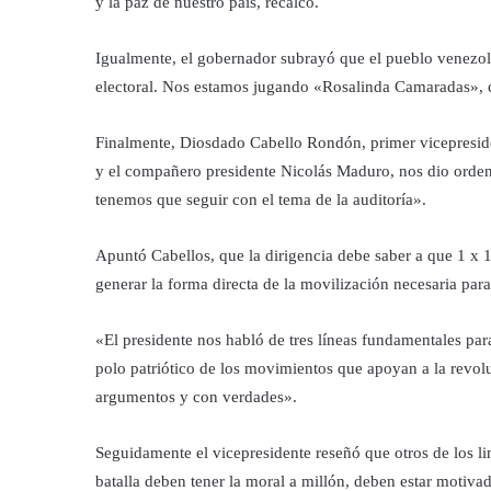
y la paz de nuestro país, recalcó.
Igualmente, el gobernador subrayó que el pueblo venezola
electoral. Nos estamos jugando «Rosalinda Camaradas», cu
Finalmente, Diosdado Cabello Rondón, primer vicepreside
y el compañero presidente Nicolás Maduro, nos dio ordenes
tenemos que seguir con el tema de la auditoría».
Apuntó Cabellos, que la dirigencia debe saber a que 1 x 
generar la forma directa de la movilización necesaria para 
«El presidente nos habló de tres líneas fundamentales para
polo patriótico de los movimientos que apoyan a la revolu
argumentos y con verdades».
Seguidamente el vicepresidente reseñó que otros de los lin
batalla deben tener la moral a millón, deben estar motiva