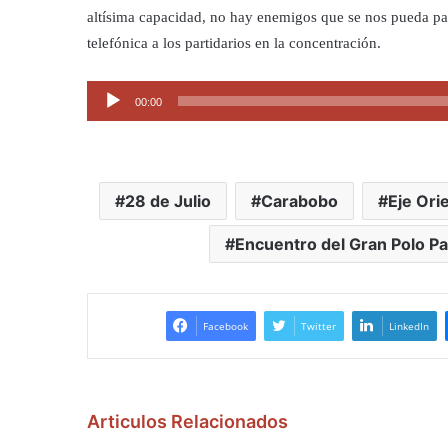
altísima capacidad, no hay enemigos que se nos pueda parar
telefónica a los partidarios en la concentración.
Reproductor
00:00
de
audio
28 de Julio
Carabobo
Eje Ori
Encuentro del Gran Polo Pa
Facebook
Twitter
LinkedIn
Articulos Relacionados