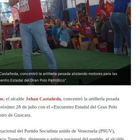
astañeda, concentró la artillería pesada alistando motores para las
entro Estadal del Gran Polo Patriótico".
bo
, el alcalde
Johan Castañeda,
concentró la artillería pesada
 próximo 28 de julio con el «Encuentro Estadal del Gran Polo
entro de Guacara.
a nacional del Partido Socialista unido de Venezuela (PSUV),
o Torrealba, dirigente y enlace nacional del partido, el alcalde