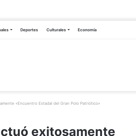
nales
Deportes
Culturales
Economía
amente «Encuentro Estadal del Gran Polo Patriótico»
ectuó exitosamente