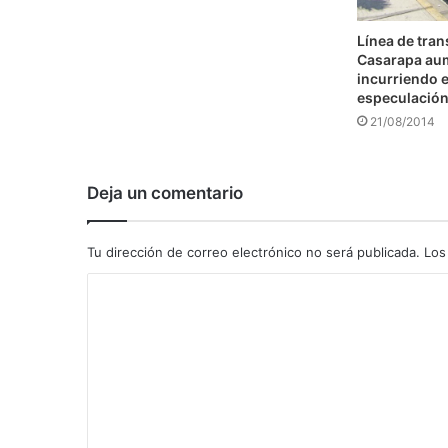
Línea de tra
Casarapa au
incurriendo e
especulació
21/08/2014
Deja un comentario
Tu dirección de correo electrónico no será publicada.
Los
C
o
m
e
n
t