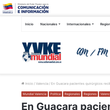
Inicio
Nacionales
Internacionales
Regio
Inicio
/
Valencia
/
En Guacara pacientes quirúrgicos reci
Mundial Valencia
Politica
Regionales
Regiones
Valenc
En Guacara pacie