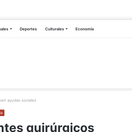
nales
Deportes
Culturales
Economía
ben ayudas sociales
ia
ntes quirúrgicos