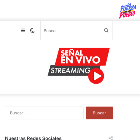
Sidebar
Switch
Buscar
skin
B
u
s
c
a
Nuestras Redes Sociales