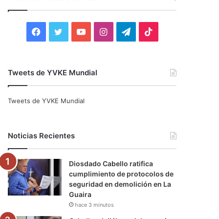
r
:
F
T
Y
I
T
T
a
w
o
n
e
i
c
i
u
s
l
k
Tweets de YVKE Mundial
e
t
T
t
e
T
Tweets de YVKE Mundial
b
t
u
a
g
o
o
e
b
g
r
k
Noticias Recientes
o
r
e
r
a
Diosdado Cabello ratifica
k
a
m
cumplimiento de protocolos de
seguridad en demolición en La
m
Guaira
hace 3 minutos