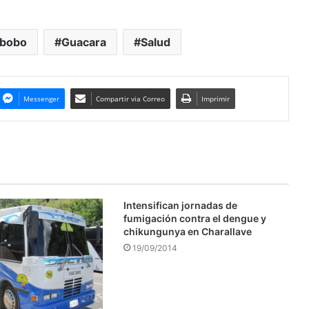
bobo
Guacara
Salud
Messenger
Compartir via Correo
Imprimir
Intensifican jornadas de
fumigación contra el dengue y
chikungunya en Charallave
19/09/2014