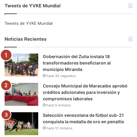
Tweets de YVKE Mundial
c
i
u
s
l
k
e
t
T
t
e
T
Tweets de YVKE Mundial
b
t
u
a
g
o
Noticias Recientes
o
e
b
g
r
k
Gobernación del Zulia instala 18
o
r
e
r
a
transformadores beneficiaron al
municipio Miranda
k
a
m
hace 32 segundos
m
Concejo Municipal de Maracaibo aprobó
créditos adicionales para inversión y
compromisos laborales
hace 5 minutos
Selección venezolana de fútbol sub-21
conquista la medalla de oro en penaltis
hace 12 minutos