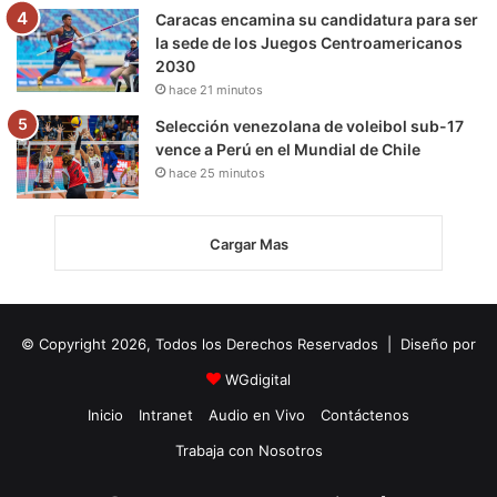
Caracas encamina su candidatura para ser
la sede de los Juegos Centroamericanos
2030
hace 21 minutos
Selección venezolana de voleibol sub-17
vence a Perú en el Mundial de Chile
hace 25 minutos
Cargar Mas
© Copyright 2026, Todos los Derechos Reservados | Diseño por
WGdigital
Inicio
Intranet
Audio en Vivo
Contáctenos
Trabaja con Nosotros