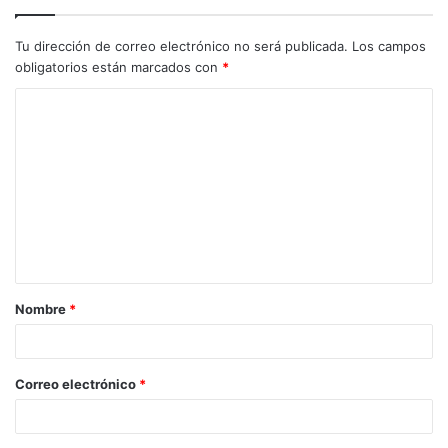
Tu dirección de correo electrónico no será publicada.
Los campos
obligatorios están marcados con
*
C
o
m
e
n
t
a
Nombre
*
r
i
o
Correo electrónico
*
*