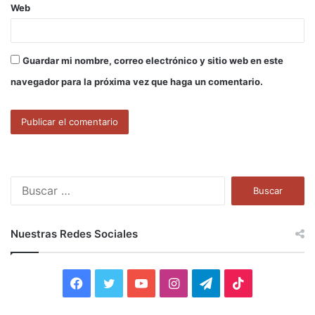
Web
Guardar mi nombre, correo electrónico y sitio web en este
navegador para la próxima vez que haga un comentario.
B
u
s
c
Nuestras Redes Sociales
a
r
:
F
T
Y
I
T
T
a
w
o
n
e
i