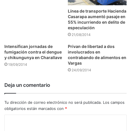
Línea de transporte Hacienda
Casarapa aumentó pasaje en
55% incurriendo en delito de
especulación
21/08/2014
Intensifican jornadas de
Privan de libertad a dos
fumigación contra el dengue
involucrados en
y chikungunya en Charallave
contrabando de alimentos en
Vargas
19/09/2014
24/09/2014
Deja un comentario
Tu dirección de correo electrónico no será publicada.
Los campos
obligatorios están marcados con
*
C
o