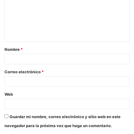
m
e
n
t
a
Nombre
*
r
i
o
Correo electrónico
*
*
Web
Guardar mi nombre, correo electrónico y sitio web en este
navegador para la próxima vez que haga un comentario.