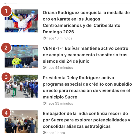
o
e
b
g
r
k
Oriana Rodríguez conquista la medalla de
o
r
e
r
a
oro en karate en los Juegos
Centroamericanos y del Caribe Santo
k
a
m
Domingo 2026
hace 10 minutos
m
VEN 9-1-1 Bolívar mantiene activo centro
de acopio y campamento transitorio tras
sismos del 24 de junio
hace 44 minutos
Presidenta Delcy Rodríguez activa
programa especial de crédito con subsidio
directo para reparación de viviendas en el
municipio Sucre
hace 55 minutos
Embajador de la India continúa recorrido
por Sucre para explorar potencialidades y
consolidar alianzas estratégicas
hace 1 hora