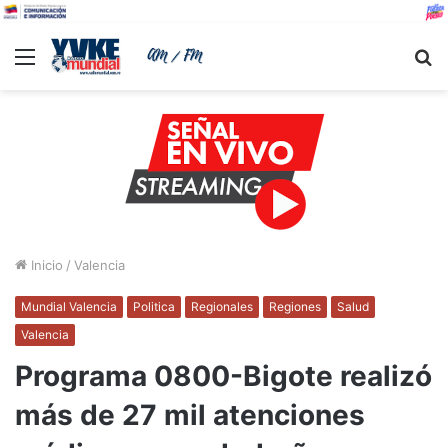
Menu
B
Inicio
/
Valencia
Mundial Valencia
Politica
Regionales
Regiones
Salud
Valencia
Programa 0800-Bigote realizó
más de 27 mil atenciones