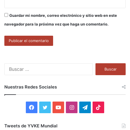
Guardar mi nombre, correo electrónico y sitio web en este
navegador para la próxima vez que haga un comentario.
B
u
s
c
Nuestras Redes Sociales
a
r
:
F
T
Y
I
T
T
a
w
o
n
e
i
Tweets de YVKE Mundial