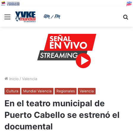
Menu
B
Inicio
/
Valencia
Cultura
Mundial Valencia
Regionales
Valencia
En el teatro municipal de
Puerto Cabello se estrenó el
documental