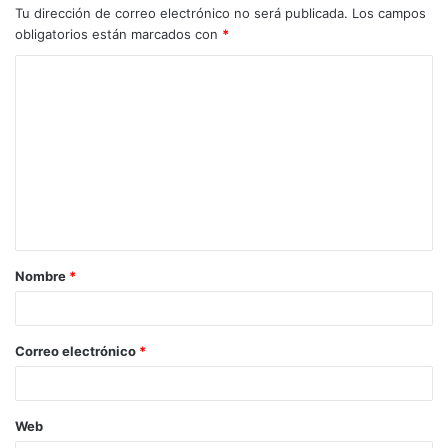
Tu dirección de correo electrónico no será publicada.
Los campos
obligatorios están marcados con
*
C
o
m
e
n
t
a
Nombre
*
r
i
o
Correo electrónico
*
*
Web