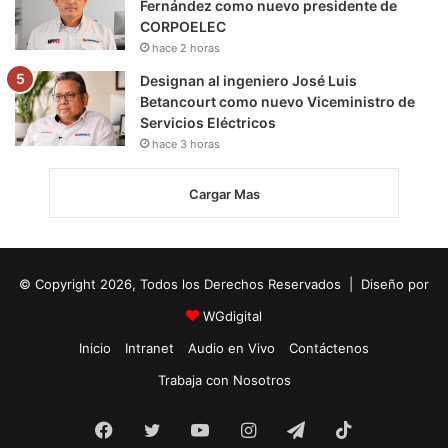
Fernández como nuevo presidente de
CORPOELEC
hace 2 horas
Designan al ingeniero José Luis
Betancourt como nuevo Viceministro de
Servicios Eléctricos
hace 3 horas
Cargar Mas
© Copyright 2026, Todos los Derechos Reservados | Diseño por
WGdigital
Inicio
Intranet
Audio en Vivo
Contáctenos
Trabaja con Nosotros
Facebook
Twitter
YouTube
Instagram
Telegram
TikTok