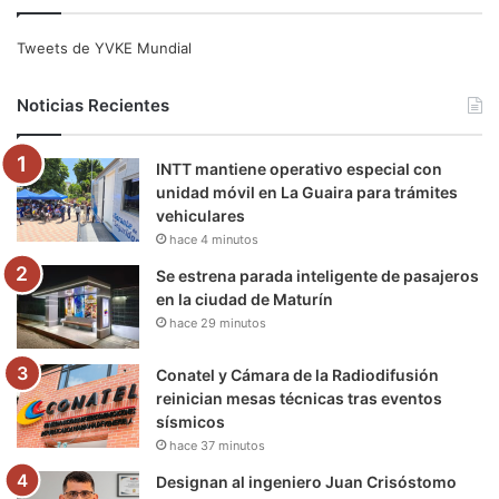
c
i
u
s
l
k
e
t
T
t
e
T
Tweets de YVKE Mundial
b
t
u
a
g
o
Noticias Recientes
o
e
b
g
r
k
INTT mantiene operativo especial con
o
r
e
r
a
unidad móvil en La Guaira para trámites
vehiculares
k
a
m
hace 4 minutos
m
Se estrena parada inteligente de pasajeros
en la ciudad de Maturín
hace 29 minutos
Conatel y Cámara de la Radiodifusión
reinician mesas técnicas tras eventos
sísmicos
hace 37 minutos
Designan al ingeniero Juan Crisóstomo