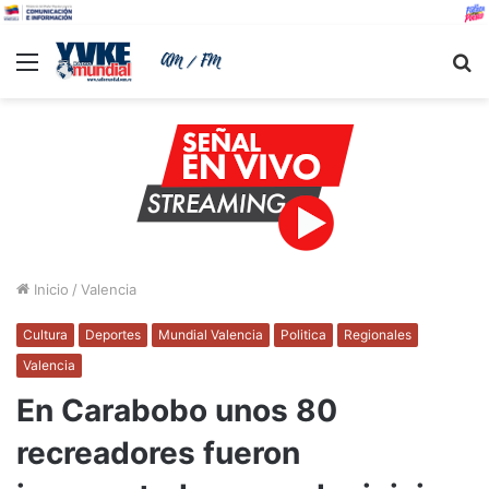
Menu
B
Inicio
/
Valencia
Cultura
Deportes
Mundial Valencia
Politica
Regionales
Valencia
En Carabobo unos 80
recreadores fueron