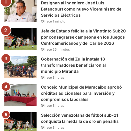
Designan al ingeniero José Luis
o
r
e
r
a
Betancourt como nuevo Viceministro de
Servicios Eléctricos
k
a
m
hace 1 minuto
m
Jefa de Estado felicita a la Vinotinto Sub20
por consagrarse campeona en los Juegos
Centroamericanos y del Caribe 2026
hace 25 minutos
Gobernación del Zulia instala 18
transformadores beneficiaron al
municipio Miranda
hace 8 horas
Concejo Municipal de Maracaibo aprobó
créditos adicionales para inversión y
compromisos laborales
hace 8 horas
Selección venezolana de fútbol sub-21
conquista la medalla de oro en penaltis
hace 8 horas