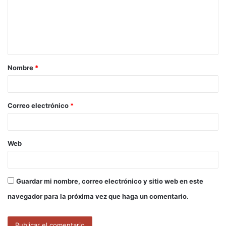
e
n
t
a
Nombre
*
r
i
o
Correo electrónico
*
*
Web
Guardar mi nombre, correo electrónico y sitio web en este
navegador para la próxima vez que haga un comentario.