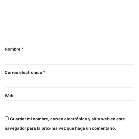
m
e
n
t
a
Nombre
*
r
i
o
Correo electrónico
*
*
Web
Guardar mi nombre, correo electrónico y sitio web en este
navegador para la próxima vez que haga un comentario.