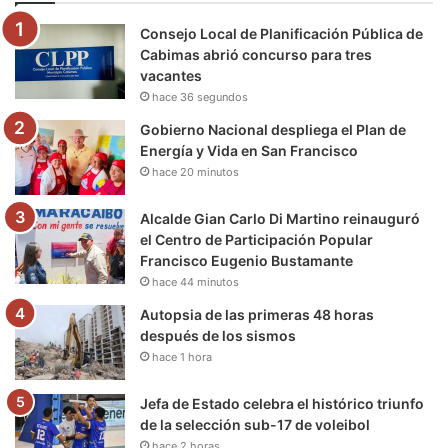
o
e
b
g
r
k
Consejo Local de Planificación Pública de
o
r
e
r
a
Cabimas abrió concurso para tres
vacantes
k
a
m
hace 36 segundos
m
Gobierno Nacional despliega el Plan de
Energía y Vida en San Francisco
hace 20 minutos
Alcalde Gian Carlo Di Martino reinauguró
el Centro de Participación Popular
Francisco Eugenio Bustamante
hace 44 minutos
Autopsia de las primeras 48 horas
después de los sismos
hace 1 hora
Jefa de Estado celebra el histórico triunfo
de la selección sub-17 de voleibol
hace 2 horas