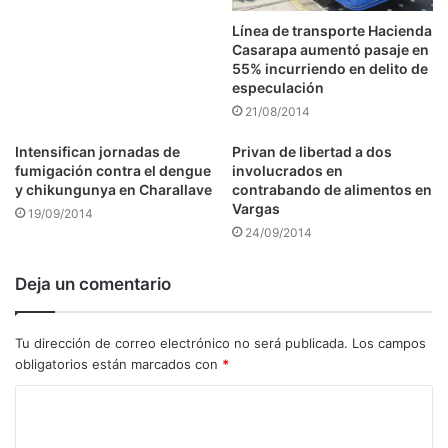
Línea de transporte Hacienda
Casarapa aumentó pasaje en
55% incurriendo en delito de
especulación
21/08/2014
Intensifican jornadas de
Privan de libertad a dos
fumigación contra el dengue
involucrados en
y chikungunya en Charallave
contrabando de alimentos en
Vargas
19/09/2014
24/09/2014
Deja un comentario
Tu dirección de correo electrónico no será publicada.
Los campos
obligatorios están marcados con
*
C
o