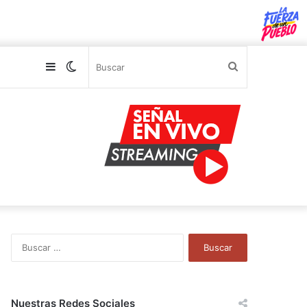
Sidebar
Switch
Buscar
skin
B
u
s
c
a
Nuestras Redes Sociales