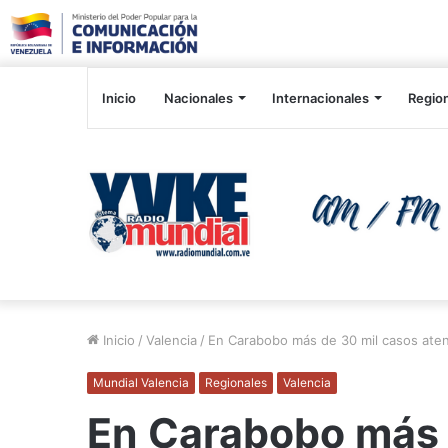
Inicio
Nacionales
Internacionales
Regio
Inicio
/
Valencia
/
En Carabobo más de 30 mil casos aten
Mundial Valencia
Regionales
Valencia
En Carabobo más 