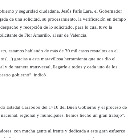
obierno y seguridad ciudadana, Jesús París Lara, el Gobernador
gada de una solicitud, su procesamiento, la verificación en tiempo
l despacho y recepción de lo solicitado, para lo cual tuvo la
olicitante de Flor Amarillo, al sur de Valencia.
sto, estamos hablando de más de 30 mil casos resueltos en el
e (…) gracias a esta maravillosa herramienta que nos dio el
l y de manera transversal, llegarle a todos y cada uno de los
uestro gobierno”, indicó
ndo Estadal Carabobo del 1×10 del Buen Gobierno y el proceso de
no nacional, regional y municipales, hemos hecho un gran trabajo”.
dores, con mucha gente al frente y dedicada a este gran esfuerzo