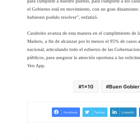
para cumplirle a nuestro pueblo, para cumplirle a los ca
el Gobierno está en movimiento, con un gran dinamismo 
hubiesen podido resolver”, enfatizó.
Carabobo avanza de esta manera en el cumplimiento de la m
Maduro, a fin de alcanzar por lo menos el 95% de casos a
nacional, articulando todo el esfuerzo de las Gobernacione
públicos, para asegurar la atención oportuna a las solicitu
Ven App.
1x10
Buen Gobie
Facebook
Twitter
LinkedIn