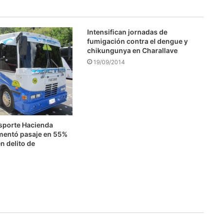
Intensifican jornadas de
fumigación contra el dengue y
chikungunya en Charallave
19/09/2014
nsporte Hacienda
mentó pasaje en 55%
n delito de
n