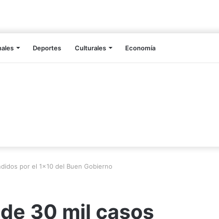
nales
Deportes
Culturales
Economía
didos por el 1×10 del Buen Gobierno
de 30 mil casos