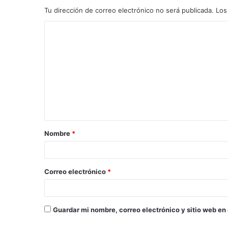
Tu dirección de correo electrónico no será publicada.
Los
C
o
m
e
n
t
a
Nombre
*
r
i
o
Correo electrónico
*
*
Guardar mi nombre, correo electrónico y sitio web en