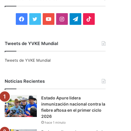
r
:
F
T
Y
I
T
T
a
w
o
n
e
i
c
i
u
s
l
k
Tweets de YVKE Mundial
e
t
T
t
e
T
Tweets de YVKE Mundial
b
t
u
a
g
o
o
e
b
g
r
k
Noticias Recientes
o
r
e
r
a
Estado Apure lidera
k
a
m
inmunización nacional contra la
fiebre aftosa en el primer ciclo
m
2026
hace 1 minuto